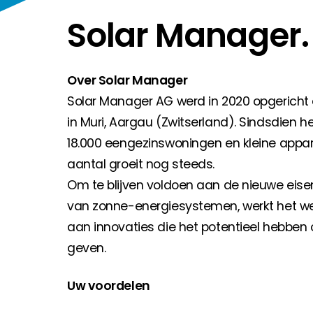
Huiseigenaar
Solar Manager.
Als u op zoek bent naar belangrijke product- en br
Over Solar Manager
Solar Manager AG werd in 2020 opgericht 
in Muri, Aargau (Zwitserland). Sindsdien 
18.000 eengezinswoningen en kleine app
aantal groeit nog steeds.
Om te blijven voldoen aan de nieuwe eisen 
van zonne-energiesystemen, werkt het we
aan innovaties die het potentieel hebbe
geven.
Uw voordelen