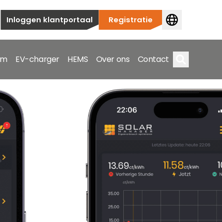
Inloggen klantportaal
Registratie
em
EV-charger
HEMS
Over ons
Contact
Zoek op
ieuwbouw tot commerciële en utiliteitstoepassingen.
e spectrum.