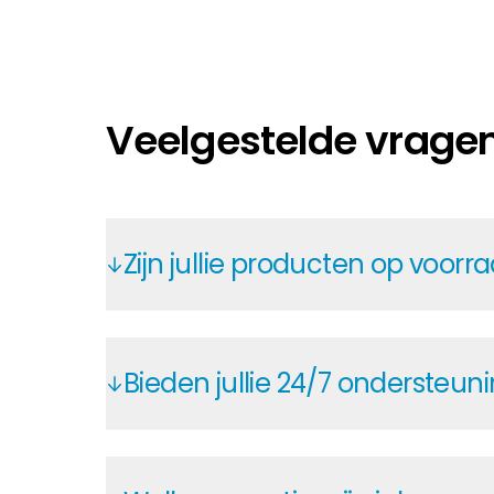
Veelgestelde vrage
Zijn jullie producten op voorr
In het Segen-klantenportaal hebt u 24
voorraadniveaus en leveringsvoorspell
Bieden jullie 24/7 ondersteun
ervoor dat alles op tijd beschikbaar i
In het Segen-klantenportaal vindt u o
instructies, voorraadniveaus, offertes