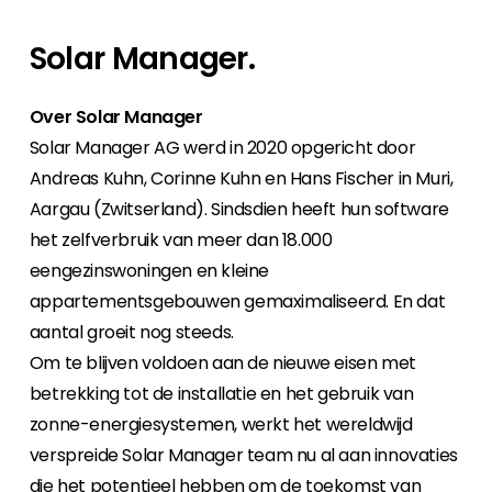
Carrière
Solar Manager.
Ben je op zoek naar een baan in de
hernieuwbare energiesector? Dan ben je hier
aan het juiste adres!
Over Solar Manager
Solar Manager AG werd in 2020 opgericht door
Huiseigenaar
Andreas Kuhn, Corinne Kuhn en Hans Fischer in Muri,
Als u op zoek bent naar belangrijke product-
Aargau (Zwitserland). Sindsdien heeft hun software
en branche-informatie, dan vindt u die hier.
het zelfverbruik van meer dan 18.000
eengezinswoningen en kleine
appartementsgebouwen gemaximaliseerd. En dat
aantal groeit nog steeds.
Om te blijven voldoen aan de nieuwe eisen met
betrekking tot de installatie en het gebruik van
zonne-energiesystemen, werkt het wereldwijd
verspreide Solar Manager team nu al aan innovaties
die het potentieel hebben om de toekomst van