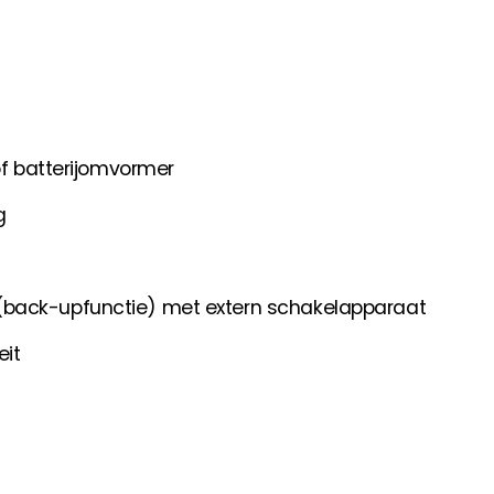
of batterijomvormer
g
(back-upfunctie) met extern schakelapparaat
eit