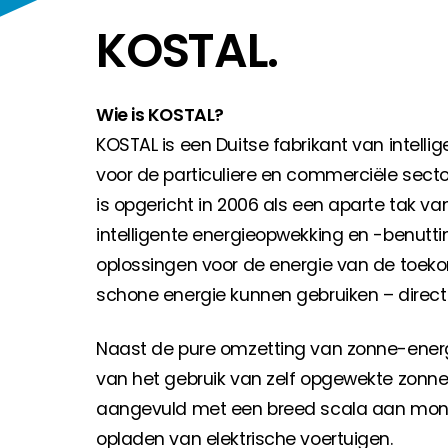
Huiseigenaar
KOSTAL.
Als u op zoek bent naar belangrijke product- en br
Wie is KOSTAL?
KOSTAL is een Duitse fabrikant van intell
voor de particuliere en commerciële secto
is opgericht in 2006 als een aparte tak v
intelligente energieopwekking en -benutti
oplossingen voor de energie van de toeko
schone energie kunnen gebruiken – direct
Naast de pure omzetting van zonne-energi
van het gebruik van zelf opgewekte zon
aangevuld met een breed scala aan monit
opladen van elektrische voertuigen.