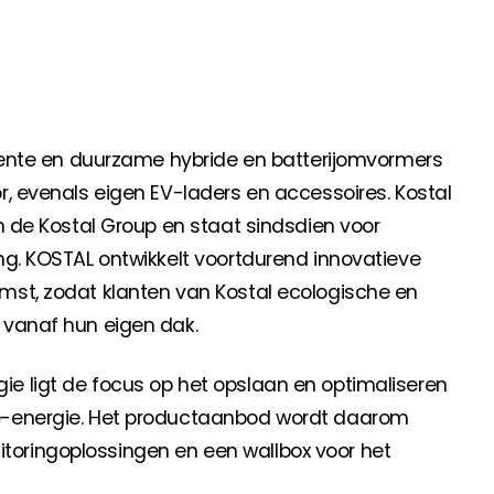
anche-informatie, dan vindt u die hier.
igente en duurzame hybride en batterijomvormers
r, evenals eigen EV-laders en accessoires. Kostal
an de Kostal Group en staat sindsdien voor
ng. KOSTAL ontwikkelt voortdurend innovatieve
mst, zodat klanten van Kostal ecologische en
 vanaf hun eigen dak.
e ligt de focus op het opslaan en optimaliseren
ne-energie. Het productaanbod wordt daarom
oringoplossingen en een wallbox voor het