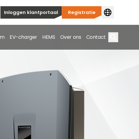
Inloggen klantportaal
Registratie
em
EV-charger
HEMS
Over ons
Contact
Zoek op
ieuwbouw tot commerciële en utiliteitstoepassingen.
e spectrum.