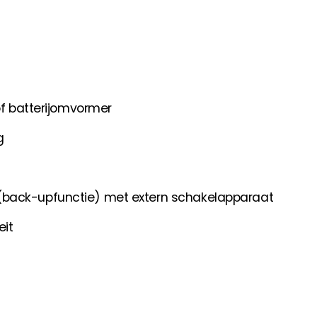
of batterijomvormer
g
(back-upfunctie) met extern schakelapparaat
eit