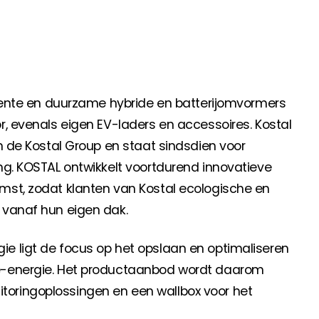
anche-informatie, dan vindt u die hier.
igente en duurzame hybride en batterijomvormers
r, evenals eigen EV-laders en accessoires. Kostal
an de Kostal Group en staat sindsdien voor
ng. KOSTAL ontwikkelt voortdurend innovatieve
mst, zodat klanten van Kostal ecologische en
 vanaf hun eigen dak.
e ligt de focus op het opslaan en optimaliseren
ne-energie. Het productaanbod wordt daarom
oringoplossingen en een wallbox voor het