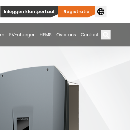
Inloggen klantportaal
Registratie
em
EV-charger
HEMS
Over ons
Contact
Zoek op
ieuwbouw tot commerciële en utiliteitstoepassingen.
e spectrum.