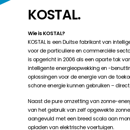
Huiseigenaar
KOSTAL.
Als u op zoek bent naar belangrijke product- en br
Wie is KOSTAL?
KOSTAL is een Duitse fabrikant van intell
voor de particuliere en commerciële secto
is opgericht in 2006 als een aparte tak v
intelligente energieopwekking en -benutti
oplossingen voor de energie van de toeko
schone energie kunnen gebruiken – direct
Naast de pure omzetting van zonne-energi
van het gebruik van zelf opgewekte zon
aangevuld met een breed scala aan monit
opladen van elektrische voertuigen.