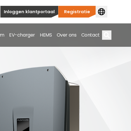
Inloggen klantportaal
Registratie
em
EV-charger
HEMS
Over ons
Contact
Zoek op
ieuwbouw tot commerciële en utiliteitstoepassingen.
e spectrum.