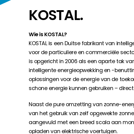
Huiseigenaar
KOSTAL.
Als u op zoek bent naar belangrijke product- en br
Wie is KOSTAL?
KOSTAL is een Duitse fabrikant van intell
voor de particuliere en commerciële secto
is opgericht in 2006 als een aparte tak v
intelligente energieopwekking en -benutti
oplossingen voor de energie van de toeko
schone energie kunnen gebruiken – direct
Naast de pure omzetting van zonne-energi
van het gebruik van zelf opgewekte zon
aangevuld met een breed scala aan monit
opladen van elektrische voertuigen.