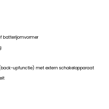
of batterijomvormer
g
(back-upfunctie) met extern schakelapparaat
eit