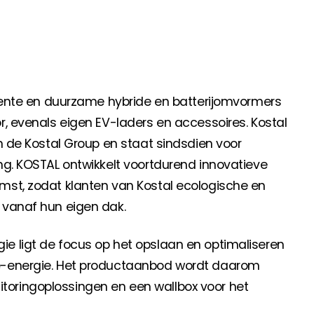
anche-informatie, dan vindt u die hier.
igente en duurzame hybride en batterijomvormers
r, evenals eigen EV-laders en accessoires. Kostal
an de Kostal Group en staat sindsdien voor
ng. KOSTAL ontwikkelt voortdurend innovatieve
mst, zodat klanten van Kostal ecologische en
 vanaf hun eigen dak.
e ligt de focus op het opslaan en optimaliseren
ne-energie. Het productaanbod wordt daarom
oringoplossingen en een wallbox voor het