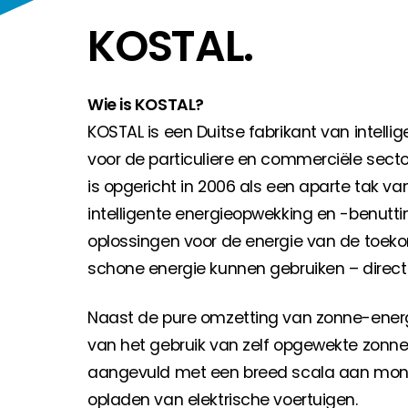
Huiseigenaar
KOSTAL.
Als u op zoek bent naar belangrijke product- en br
Wie is KOSTAL?
KOSTAL is een Duitse fabrikant van intell
voor de particuliere en commerciële secto
is opgericht in 2006 als een aparte tak v
intelligente energieopwekking en -benutti
oplossingen voor de energie van de toeko
schone energie kunnen gebruiken – direct
Naast de pure omzetting van zonne-energi
van het gebruik van zelf opgewekte zon
aangevuld met een breed scala aan monit
opladen van elektrische voertuigen.