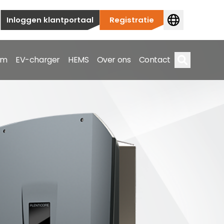
Inloggen klantportaal
Registratie
em
EV-charger
HEMS
Over ons
Contact
Zoek op
ieuwbouw tot commerciële en utiliteitstoepassingen.
e spectrum.