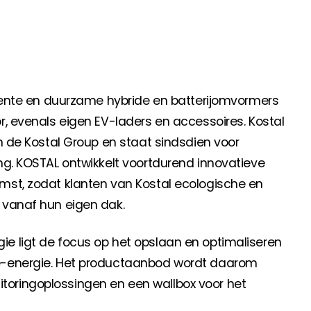
anche-informatie, dan vindt u die hier.
igente en duurzame hybride en batterijomvormers
r, evenals eigen EV-laders en accessoires. Kostal
an de Kostal Group en staat sindsdien voor
ng. KOSTAL ontwikkelt voortdurend innovatieve
mst, zodat klanten van Kostal ecologische en
 vanaf hun eigen dak.
e ligt de focus op het opslaan en optimaliseren
ne-energie. Het productaanbod wordt daarom
oringoplossingen en een wallbox voor het