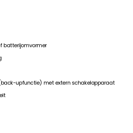
of batterijomvormer
g
(back-upfunctie) met extern schakelapparaat
eit