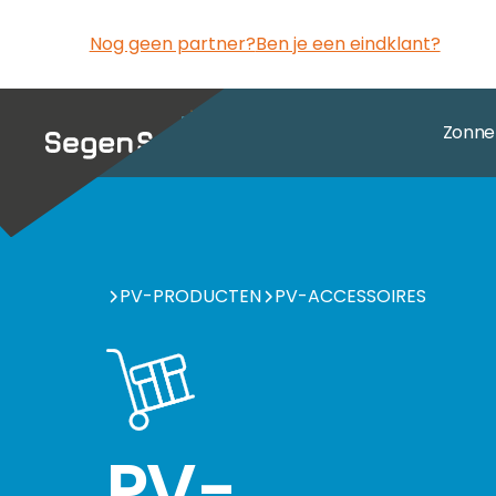
Overslaan naar inhoud
Nog geen partner?
Ben je een eindklant?
Zonnepanelen
Zonne
We bieden een grote selectie eersteklas zonnepanelen
Batterijopslag
Producten per fabrikant
Wij bieden u de juiste batterij voor elke toepassing.
Hier vindt u een overzicht van onze topfabrikant
Omvormer
PV-PRODUCTEN
PV-ACCESSOIRES
Producten per fabrikant
Accessoires
We hebben een breed assortiment omvormers op voorraad 
We hebben batterijen voor zonne-energie van toon
PV-montagesysteem
Aanvullende producten voor je installatie.
Producten per fabrikant
Accessoires
Van traditionele daksystemen voor particuliere huishoud
Hier vind je onze eersteklas fabrikanten van omvo
EV-charger
Aanvullende producten voor je installatie.
Producten per fabrikant
PV-
Accessoires
We bieden een eersteklas selectie ev-chargers, met of
We hebben het juiste montagesysteem voor elk d
HEMS
Aanvullende producten voor je installatie.