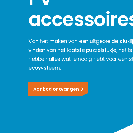
Producten per fabrikant
accessoire
Accessoires
We bieden je een eersteklas selectie van HEMS-system
We bieden je een selectie van inbouwdozen die ide
Over ons
Aanvullende producten voor je installatie.
Producten per fabrikant
Accessoires
We staan al 10 jaar persoonlijk voor je klaar en leveren 
HEMS optimaliseren het gebruik van zonne-energie 
Contact
Aanvullende producten voor je installatie.
Van het maken van een uitgebreide stuklij
Over ons
PV-accessoires
vinden van het laatste puzzelstukje, het is
Bij ons heb je vanaf het begin persoonlijk contact
Aanvullende producten voor je installatie.
hebben alles wat je nodig hebt voor een s
ecosysteem.
Segen team
Maak kennis met onze PV-experts.
Aanbod ontvangen
Klantenportaal
Ons klantenportaal biedt 24/7 live prijzen, prod
Carrière
Ben je op zoek naar een baan in de hernieuwbare e