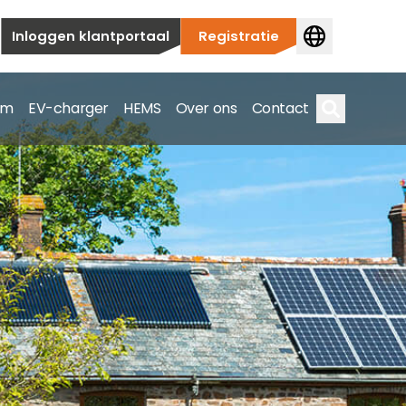
Inloggen klantportaal
Registratie
em
EV-charger
HEMS
Over ons
Contact
Zoek op
ieuwbouw tot commerciële en utiliteitstoepassingen.
e spectrum.