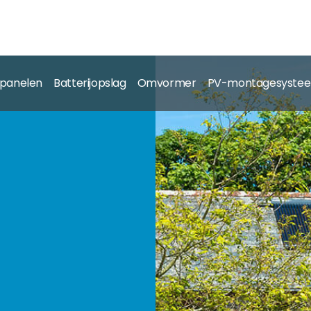
panelen
Batterijopslag
Omvormer
PV-montagesyste
en van zonnepanelen.
die worden gebruikt voor alle soorten installaties, van n
aangevende fabrikanten voor je in ons portfolio.
ens tot grootschalige grondsystemen, wij bestrijken het hel
rmers.
 zonder PV-systeem.
ak.