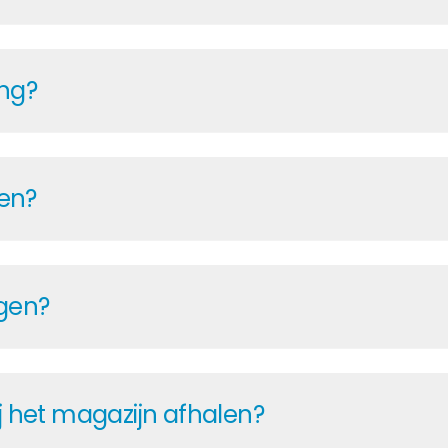
 uur per dag toegang tot actuele prijzen en beschikb
ingen zien – voor een betrouwbare planning. Met meer
ing?
s, zodat uw projecten volgens planning kunnen worden 
p elk moment alle belangrijke informatie: van brochur
 en uw facturen. Ontwerptools en configurators zijn oo
pen?
euning: een toegewijde verkoopcontactpersoon, een e
antie van de fabrikant. U vindt de relevante document
tactpersoon staan klaar om al uw vragen te beantwo
 vaak gratis verlengen – gewoon door je te registreren
gen?
ekkelijke pakketaanbiedingen met prijsvoordelen op om
bij het magazijn afhalen?