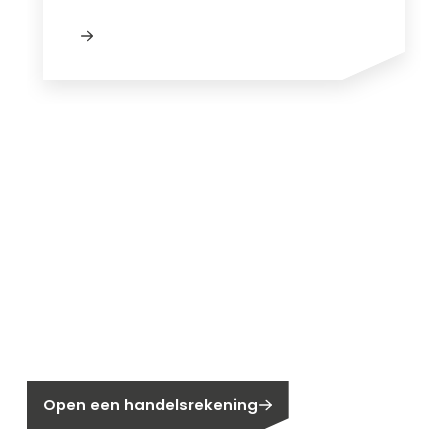
Nieuw bij Segen?
Nog geen klant bij Segen?
Open een handelsrekening
Bent u huiseigenaar?