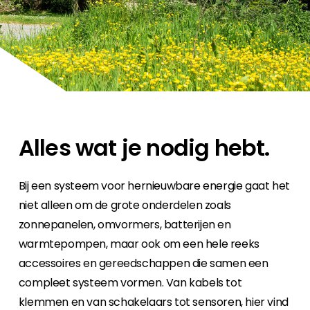
Carrière
Ben je op zoek naar een baan in de
hernieuwbare energiesector? Dan ben je hier
aan het juiste adres!
Huiseigenaar
Als u op zoek bent naar belangrijke product-
en branche-informatie, dan vindt u die hier.
Alles wat je nodig hebt.
Bij een systeem voor hernieuwbare energie gaat het
niet alleen om de grote onderdelen zoals
zonnepanelen, omvormers, batterijen en
warmtepompen, maar ook om een hele reeks
accessoires en gereedschappen die samen een
compleet systeem vormen. Van kabels tot
klemmen en van schakelaars tot sensoren, hier vind