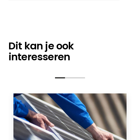
een expert op het gebied van
Je kunt je bestellingen direct bij ons magazijn
orderverwerking en een technisch
afhalen, of het nu gaat om losse artikelen of
contactpersoon staan klaar om al uw
een containerlading.
vragen te beantwoorden – van de
planningsfase tot na de installatie.
Dit kan je ook
interesseren