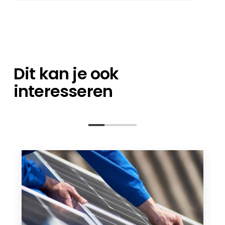
een expert op het gebied van
Je kunt je bestellingen direct bij ons magazijn
orderverwerking en een technisch
afhalen, of het nu gaat om losse artikelen of
contactpersoon staan klaar om al uw
een containerlading.
vragen te beantwoorden – van de
planningsfase tot na de installatie.
Dit kan je ook
interesseren