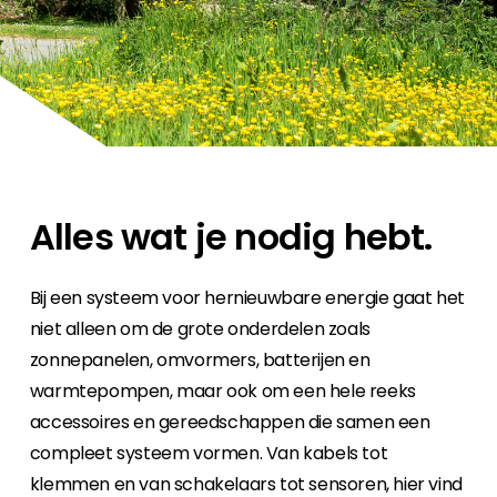
Carrière
Ben je op zoek naar een baan in de
hernieuwbare energiesector? Dan ben je hier
aan het juiste adres!
Huiseigenaar
Als u op zoek bent naar belangrijke product-
en branche-informatie, dan vindt u die hier.
Alles wat je nodig hebt.
Bij een systeem voor hernieuwbare energie gaat het
niet alleen om de grote onderdelen zoals
zonnepanelen, omvormers, batterijen en
warmtepompen, maar ook om een hele reeks
accessoires en gereedschappen die samen een
compleet systeem vormen. Van kabels tot
klemmen en van schakelaars tot sensoren, hier vind