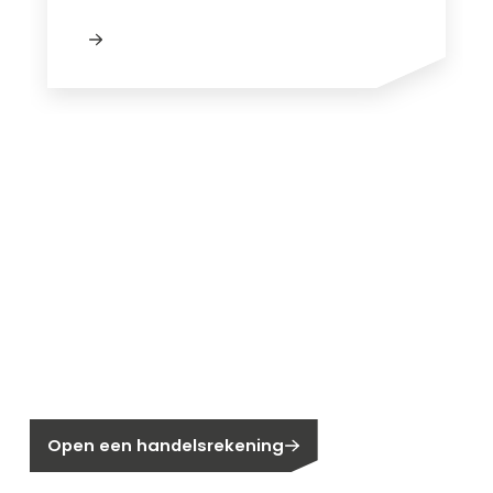
Nieuw bij Segen?
Nog geen klant bij Segen?
Open een handelsrekening
Bent u huiseigenaar?