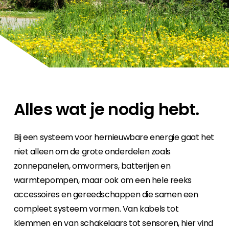
Carrière
Ben je op zoek naar een baan in de
hernieuwbare energiesector? Dan ben je hier
aan het juiste adres!
Huiseigenaar
Als u op zoek bent naar belangrijke product-
en branche-informatie, dan vindt u die hier.
Alles wat je nodig hebt.
Bij een systeem voor hernieuwbare energie gaat het
niet alleen om de grote onderdelen zoals
zonnepanelen, omvormers, batterijen en
warmtepompen, maar ook om een hele reeks
accessoires en gereedschappen die samen een
compleet systeem vormen. Van kabels tot
klemmen en van schakelaars tot sensoren, hier vind