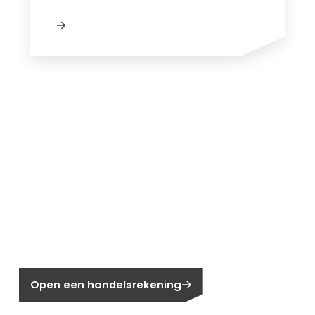
Nieuw bij Segen?
Nog geen klant bij Segen?
Open een handelsrekening
Bent u huiseigenaar?