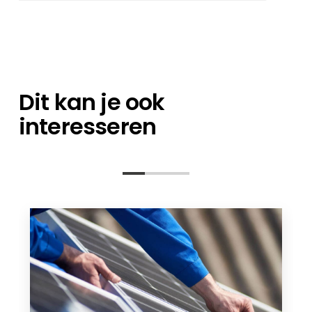
een expert op het gebied van
Je kunt je bestellingen direct bij ons magazijn
orderverwerking en een technisch
afhalen, of het nu gaat om losse artikelen of
contactpersoon staan klaar om al uw
een containerlading.
vragen te beantwoorden – van de
planningsfase tot na de installatie.
Dit kan je ook
interesseren