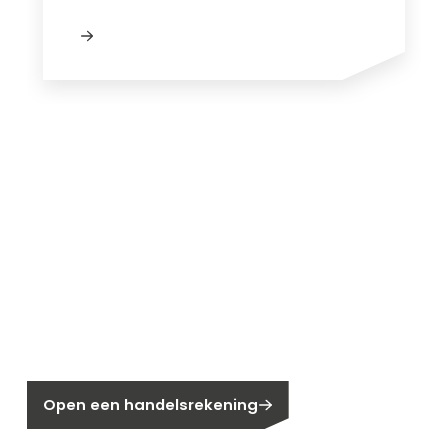
Nieuw bij Segen?
Nog geen klant bij Segen?
Open een handelsrekening
Bent u huiseigenaar?