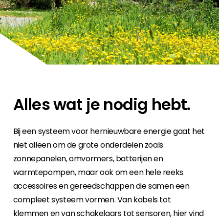
Carrière
Ben je op zoek naar een baan in de
hernieuwbare energiesector? Dan ben je hier
aan het juiste adres!
Huiseigenaar
Als u op zoek bent naar belangrijke product-
en branche-informatie, dan vindt u die hier.
Alles wat je nodig hebt.
Bij een systeem voor hernieuwbare energie gaat het
niet alleen om de grote onderdelen zoals
zonnepanelen, omvormers, batterijen en
warmtepompen, maar ook om een hele reeks
accessoires en gereedschappen die samen een
compleet systeem vormen. Van kabels tot
klemmen en van schakelaars tot sensoren, hier vind