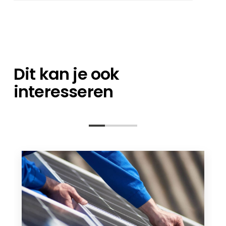
een expert op het gebied van
Je kunt je bestellingen direct bij ons magazijn
orderverwerking en een technisch
afhalen, of het nu gaat om losse artikelen of
contactpersoon staan klaar om al uw
een containerlading.
vragen te beantwoorden – van de
planningsfase tot na de installatie.
Dit kan je ook
interesseren