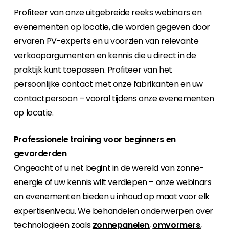
Profiteer van onze uitgebreide reeks webinars en
Carrière
Ben je op zoek naar een baan in de
evenementen op locatie, die worden gegeven door
hernieuwbare energiesector? Dan ben je hier
ervaren PV-experts en u voorzien van relevante
aan het juiste adres!
verkoopargumenten en kennis die u direct in de
praktijk kunt toepassen. Profiteer van het
Huiseigenaar
persoonlijke contact met onze fabrikanten en uw
Als u op zoek bent naar belangrijke product-
contactpersoon – vooral tijdens onze evenementen
en branche-informatie, dan vindt u die hier.
op locatie.
Professionele training voor beginners en
gevorderden
Ongeacht of u net begint in de wereld van zonne-
energie of uw kennis wilt verdiepen – onze webinars
en evenementen bieden u inhoud op maat voor elk
expertiseniveau. We behandelen onderwerpen over
technologieën zoals
zonnepanelen
,
omvormers
,