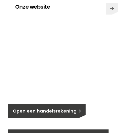
Onze website
Nieuw bij Segen?
Nog geen klant bij Segen?
Open een handelsrekening
Bent u huiseigenaar?