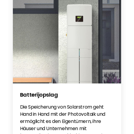
Bifacial modules mogen niet vlak op een
pannendak van een woongebouw worden
gemonteerd. In dat geval zijn de dakpannen
meestal donker en reflecteren ze heel weinig
licht. Als de modules vlak met de dakpannen
worden gemonteerd, wordt het licht
geblokkeerd door de cellen zelf. Het beste
scenario is een plat dak met lichtgekleurde
dakbedekking, waarop de modules onder een
hoek en op een bepaalde afstand boven het
dak worden gemonteerd.
Batterijopslag
Die Speicherung von Solarstrom geht
Hand in Hand mit der Photovoltaik und
ermöglicht es den Eigentümern, ihre
Häuser und Unternehmen mit