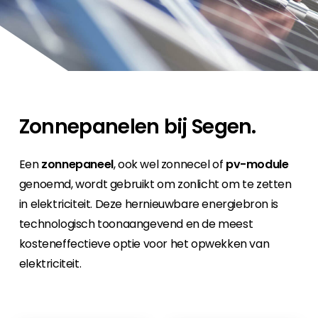
Carrière
Ben je op zoek naar een baan in de
hernieuwbare energiesector? Dan ben je hier
aan het juiste adres!
Huiseigenaar
Als u op zoek bent naar belangrijke product-
Zonnepanelen bij Segen.
en branche-informatie, dan vindt u die hier.
Een
zonnepaneel
, ook wel zonnecel of
pv-module
genoemd
, wordt gebruikt om zonlicht om te zetten
in elektriciteit. Deze hernieuwbare energiebron is
technologisch toonaangevend en de meest
kosteneffectieve optie voor het opwekken van
elektriciteit.