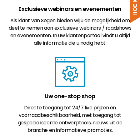
Exclusieve webinars en evenementen
PERC:
Zonnetechnologie met een hoger
Als klant van Segen bieden wij u de mogelijkheid om
rendement.
deel te nemen aan exclusieve webinars / roadshows
en evenementen. In uw klantenportaal vindt u altijd
PERC of ‘Passive Emitter and Rear
alle informatie die u nodig hebt.
Cell/Contact’ cellen worden geproduceerd in
een gelijkaardig proces als monokristallijne
cellen, maar hebben een geïntegreerde
passiveringslaag. Dit verhoogt de efficiëntie
door lichtbreking via de achterkant van de cel
toe te staan en de warmteabsorptie en
Uw one-stop shop
elektronenrecombinatie te verminderen.
Directe toegang tot 24/7 live prijzen en
Eenvoudig gezegd bieden ze een hoger
voorraadbeschikbaarheid, met toegang tot
rendement dan standaardcellen en zullen ze
gespecialiseerde ontwerptools, nieuws uit de
waarschijnlijk langer presteren.
branche en informatieve promoties.