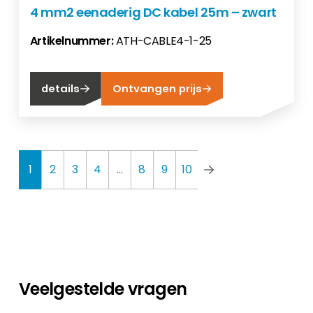
4 mm2 eenaderig DC kabel 25m – zwart
Artikelnummer:
ATH-CABLE4-1-25
details
Ontvangen prijs
1
2
3
4
…
8
9
10
Veelgestelde vragen