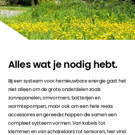
Carrière
Ben je op zoek naar een baan in de
hernieuwbare energiesector? Dan ben je hier
aan het juiste adres!
Huiseigenaar
Als u op zoek bent naar belangrijke product-
en branche-informatie, dan vindt u die hier.
Alles wat je nodig hebt.
Bij een systeem voor hernieuwbare energie gaat het
niet alleen om de grote onderdelen zoals
zonnepanelen, omvormers, batterijen en
warmtepompen, maar ook om een hele reeks
accessoires en gereedschappen die samen een
compleet systeem vormen. Van kabels tot
klemmen en van schakelaars tot sensoren, hier vind