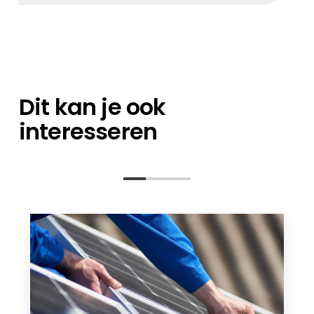
een expert op het gebied van
Je kunt je bestellingen direct bij ons magazijn
orderverwerking en een technisch
afhalen, of het nu gaat om losse artikelen of
contactpersoon staan klaar om al uw
een containerlading.
vragen te beantwoorden – van de
planningsfase tot na de installatie.
Dit kan je ook
interesseren