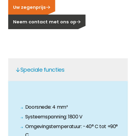
Uw zegenprijs
Carrière
Ben je op zoek naar een baan in de
Neem contact met ons op
hernieuwbare energiesector? Dan ben je hier
aan het juiste adres!
Huiseigenaar
Als u op zoek bent naar belangrijke product-
en branche-informatie, dan vindt u die hier.
Speciale functies
Doorsnede: 4 mm²
Systeemspanning: 1800 V
Omgevingstemperatuur: -40° C tot +90°
C