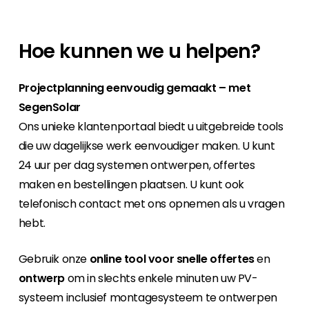
Carrière
Ben je op zoek naar een baan in de
Hoe kunnen we u helpen?
hernieuwbare energiesector? Dan ben je hier
aan het juiste adres!
Projectplanning eenvoudig gemaakt – met
Huiseigenaar
SegenSolar
Als u op zoek bent naar belangrijke product-
Ons unieke klantenportaal biedt u uitgebreide tools
en branche-informatie, dan vindt u die hier.
die uw dagelijkse werk eenvoudiger maken. U kunt
24 uur per dag systemen ontwerpen, offertes
maken en bestellingen plaatsen. U kunt ook
telefonisch contact met ons opnemen als u vragen
hebt.
Gebruik onze
online tool voor snelle offertes
en
ontwerp
om in slechts enkele minuten uw PV-
systeem inclusief montagesysteem te ontwerpen