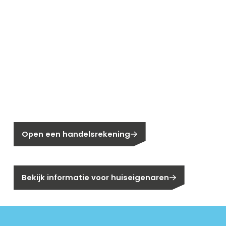
Nieuw bij Segen?
Nog geen klant bij Segen?
Open een handelsrekening
Bent u huiseigenaar?
Bekijk informatie voor huiseigenaren