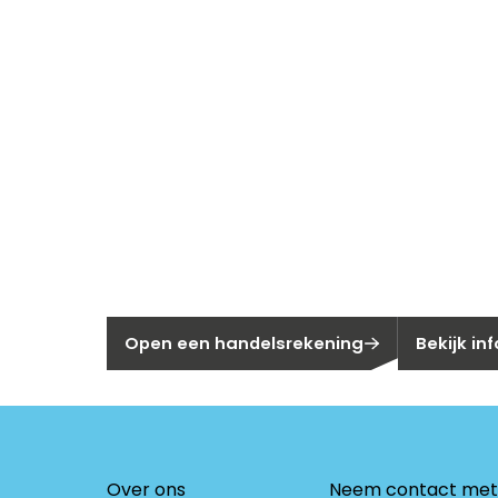
Nieuw bij Se
Nog geen klant bij Segen?
Bent u huis
Open een handelsrekening
Bekijk in
Over ons
Neem contact met