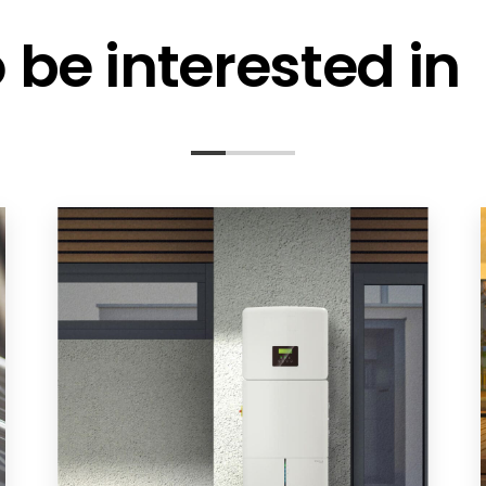
be interested in
ation
ad Monitoring By CT
 2025
n UK