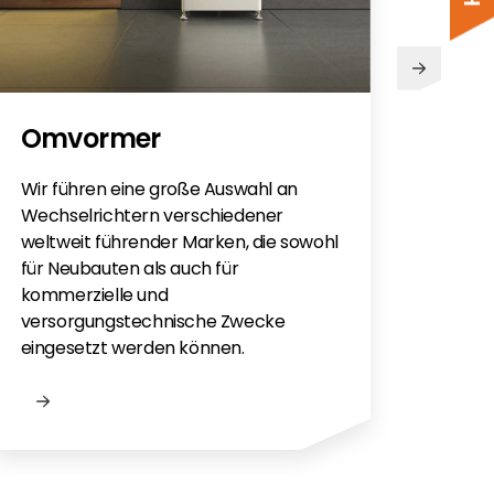
PV
Omvormer
Sie h
Sola
Wir führen eine große Auswahl an
monti
Wechselrichtern verschiedener
Flac
weltweit führender Marken, die sowohl
für e
für Neubauten als auch für
kommerzielle und
versorgungstechnische Zwecke
eingesetzt werden können.