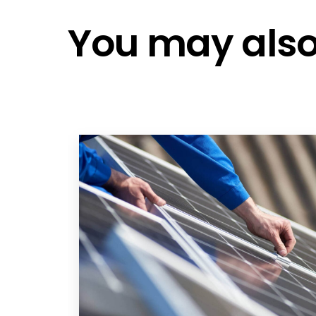
Solis 3ph meter V3.1
Solis Meters
You may also 
Solis 3Ph Meter CT Ratio Configur
Solis Meters V4.0
Export Power Management and Lo
Anker Solix v1 Smart Ev charger EN
Solis Warranty Europe 2025 EN No