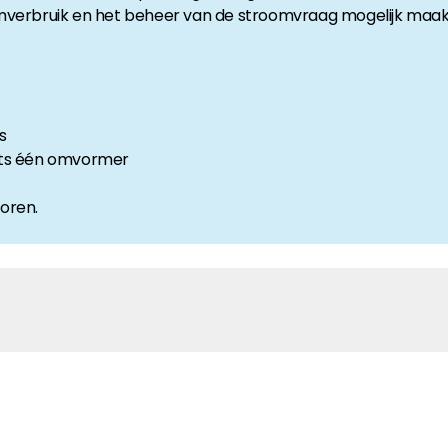
verbruik en het beheer van de stroomvraag mogelijk maakt
anche-informatie, dan vindt u die hier.
s
hts één omvormer
toren.