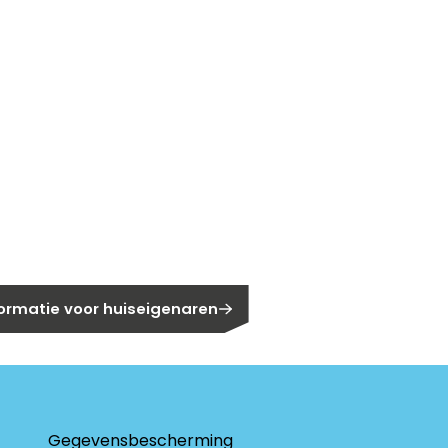
gen?
eigenaar?
formatie voor huiseigenaren
Gegevensbescherming