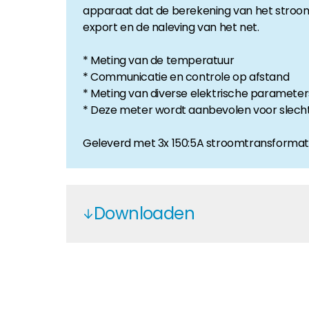
apparaat dat de berekening van het stroom
Huiseigenaar
export en de naleving van het net.
Als u op zoek bent naar belangrijke product- en br
* Meting van de temperatuur
* Communicatie en controle op afstand
* Meting van diverse elektrische parameter
* Deze meter wordt aanbevolen voor slec
Geleverd met 3x 150:5A stroomtransforma
Downloaden
Acrel Solis 3-Phase Meter
Solis 3ph meter & CTs