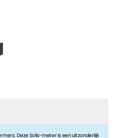
sparing.
rs. Deze Solis-meter is een uitzonderlijk