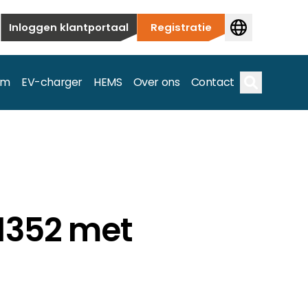
Inloggen klantportaal
Registratie
em
EV-charger
HEMS
Over ons
Contact
Zoek op
ieuwbouw tot commerciële en utiliteitstoepassingen.
1352 met
e spectrum.