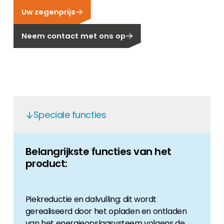
Uw zegenprijs
Carrière
Ben je op zoek naar een baan in de
Neem contact met ons op
hernieuwbare energiesector? Dan ben je hier
aan het juiste adres!
Huiseigenaar
Als u op zoek bent naar belangrijke product-
en branche-informatie, dan vindt u die hier.
Speciale functies
Belangrijkste functies van het
product:
Piekreductie en dalvulling: dit wordt
gerealiseerd door het opladen en ontladen
van het energieopslagsysteem volgens de