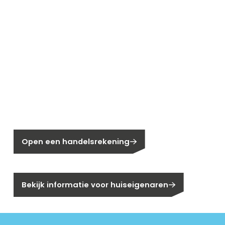
Nieuw bij Segen?
Nog geen klant bij Segen?
Open een handelsrekening
Bent u huiseigenaar?
Bekijk informatie voor huiseigenaren