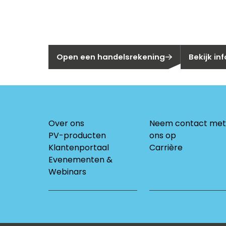
Nog geen klant bij Segen?
Bent u huis
Open een handelsrekening
Bekijk in
Over ons
Neem contact met
PV-producten
ons op
Klantenportaal
Carrière
Evenementen &
Webinars