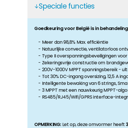
Speciale functies
Huiseigenaar
Als u op zoek bent naar belangrijke product- en br
Goedkeuring voor België is in behandeling
- Meer dan 98,8% Max. efficiëntie
- Natuurlijke convectie, ventilatorloos on
- Type II overspanningsbeveiligingen voo
- Zekeringsvrije constructie om brandge
- 200V-1000V MPPT spanningsbereik - ult
- Tot 30% DC-ingang oversizing, 12,5 A ing
- Intelligente bewaking van 6 strings, Sma
- 3 MPPT met een nauwkeurig MPPT-algorit
- RS485/RJ45/Wifi/GPRS interface-integra
OPMERKING:
Let op, deze omvormer heeft