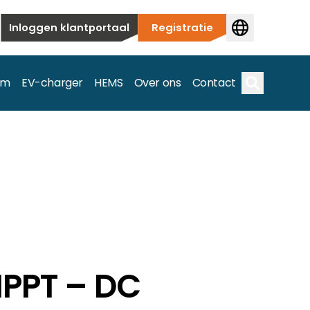
Inloggen klantportaal
Registratie
em
EV-charger
HEMS
Over ons
Contact
Zoek op
ieuwbouw tot commerciële en utiliteitstoepassingen.
e spectrum.
MPPT – DC