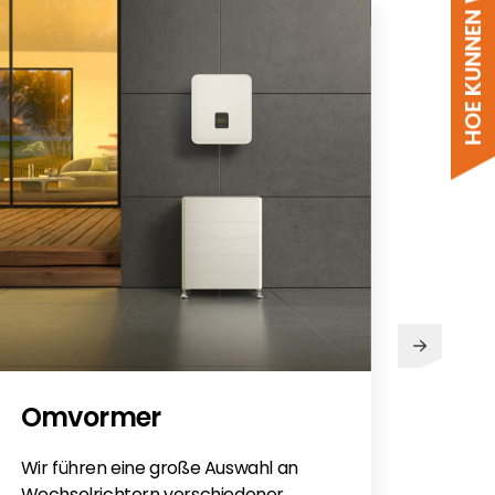
HOE KUNNEN WE HELPEN?
PV
Omvormer
Sie h
Sola
Wir führen eine große Auswahl an
monti
Wechselrichtern verschiedener