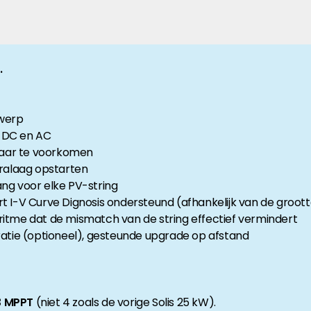
anche-informatie, dan vindt u die hier.
.
twerp
r DC en AC
vaar te voorkomen
ralaag opstarten
ang voor elke PV-string
rt I-V Curve Dignosis ondersteund (afhankelijk van de gro
me dat de mismatch van de string effectief vermindert
tie (optioneel), gesteunde upgrade op afstand
3 MPPT
(niet 4 zoals de vorige Solis 25 kW).