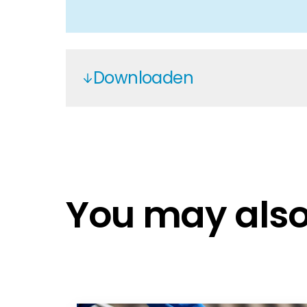
Downloaden
Monitoring Guide
Frequency Shift Setup
Europe 2021
Migrating to New Solis Cloud Plat
You may also 
Solis Returns Flow
Solis and EPM Quick Setup Guide
Solis Commercial Inverters
Solis Africa 2025
Solis S5-GC(25-40)K