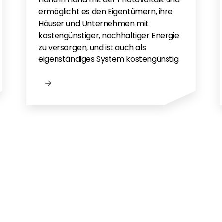
3
ermöglicht es den Eigentümern, ihre
Häuser und Unternehmen mit
Setting
kostengünstiger, nachhaltiger Energie
99
zu versorgen, und ist auch als
ide
eigenständiges System kostengünstig.
er_solis three phase by meter
DE
ia App - DE
n UK
 EN
gen?