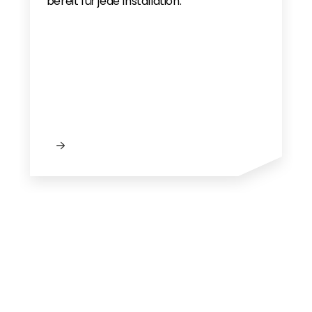
bereit für jede Installation.
Solis Warranty Europe 2025 EN Non UK
Solis Winter Hybrid guide DE 2024
Solis Warranty Europe 2025 UK only