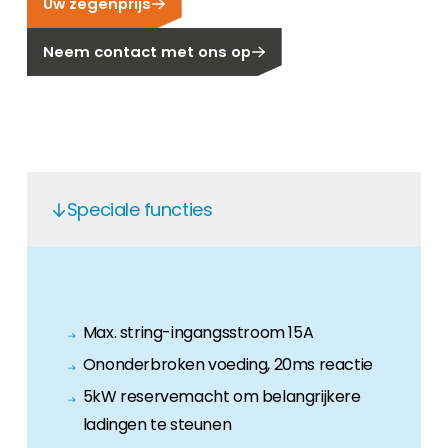
Uw zegenprijs
Carrière
Ben je op zoek naar een baan in de
Neem contact met ons op
hernieuwbare energiesector? Dan ben je hier
aan het juiste adres!
Huiseigenaar
Als u op zoek bent naar belangrijke product-
en branche-informatie, dan vindt u die hier.
Speciale functies
Max. string-ingangsstroom 15A
Ononderbroken voeding, 20ms reactie
5kW reservemacht om belangrijkere
ladingen te steunen