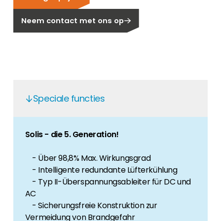
Carrière
Neem contact met ons op
Ben je op zoek naar een baan in de
hernieuwbare energiesector? Dan ben je hier
aan het juiste adres!
Huiseigenaar
Als u op zoek bent naar belangrijke product-
en branche-informatie, dan vindt u die hier.
Speciale functies
Solis - die 5. Generation!
- Über 98,8% Max. Wirkungsgrad
- Intelligente redundante Lüfterkühlung
- Typ II-Überspannungsableiter für DC und
AC
- Sicherungsfreie Konstruktion zur
Vermeidung von Brandgefahr