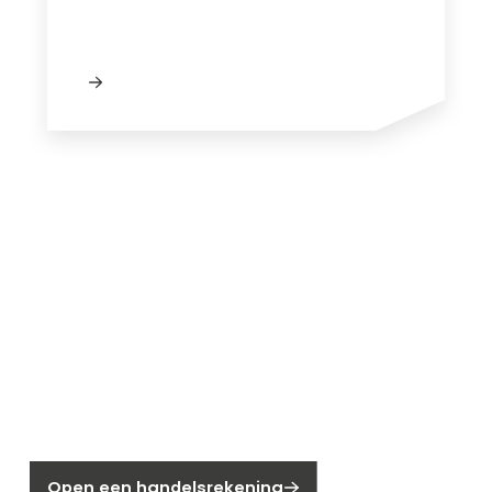
SOL-S5-GC
Solis Service Sheet
Solis Warranty Europe 2025 EN Non UK
Solis_Inveter_Warranty_Global - EN
Nieuw bij Segen?
Nog geen klant bij Segen?
Open een handelsrekening