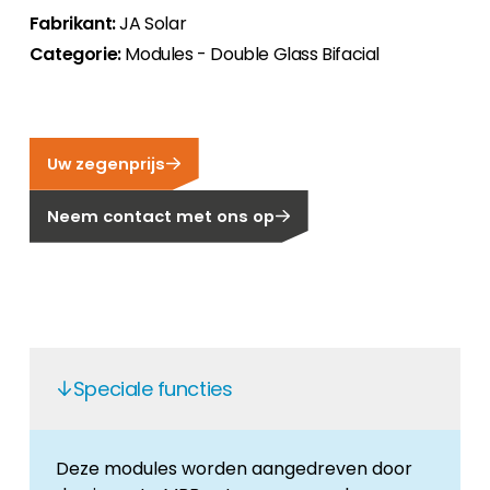
Fabrikant:
JA Solar
Carrière
Categorie:
Modules - Double Glass Bifacial
Ben je op zoek naar een baan in de
hernieuwbare energiesector? Dan ben je hier
aan het juiste adres!
Huiseigenaar
Uw zegenprijs
Als u op zoek bent naar belangrijke product-
en branche-informatie, dan vindt u die hier.
Neem contact met ons op
Speciale functies
Deze modules worden aangedreven door