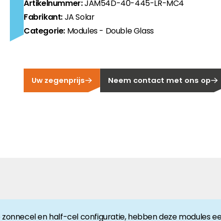
Artikelnummer:
JAM54D-40-445-LR-MC4
Fabrikant:
JA Solar
en voor nieuwe en bestaande PV-systemen.
aal zijn voor de Nederlandse markt.
Categorie:
Modules - Double Glass
je de beste PV-producten.
in huis - voor meer zelfvoorziening, efficiëntie en kostenbe
Uw zegenprijs
Neem contact met ons op
 met alle afdelingen en vind je een marktconforme portfolio.
uctbeschikbaarheid en documentatie!
nergiesector? Dan ben je hier aan het juiste adres!
onnecel en half-cel configuratie, hebben deze modules ee