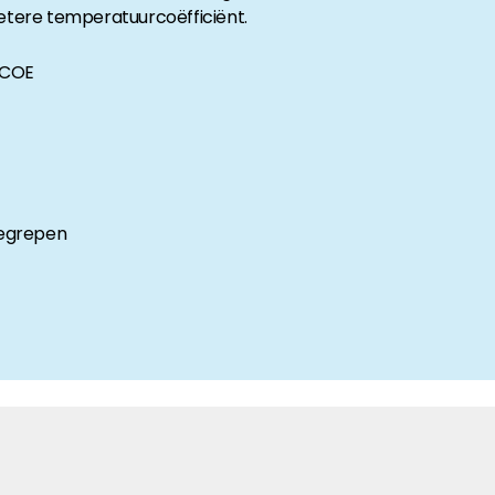
betere temperatuurcoëfficiënt.
anche-informatie, dan vindt u die hier.
 LCOE
begrepen