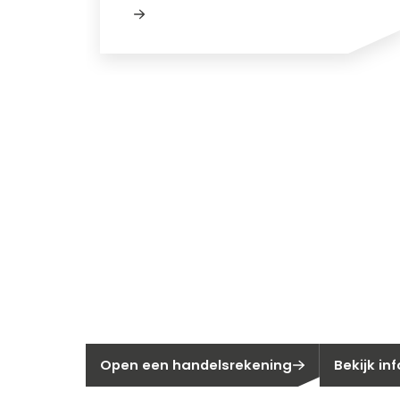
Nieuw bij Se
Nog geen klant bij Segen?
Bent u huis
Open een handelsrekening
Bekijk in