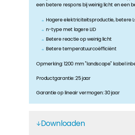
een betere respons bij weinig licht en een 
Huiseigenaar
Als u op zoek bent naar belangrijke product- en br
Hogere elektriciteitsproductie, betere
n-type met lagere LID
Betere reactie op weinig licht
Betere temperatuurcoëfficiënt
Opmerking: 1200 mm "landscape" kabel in
Productgarantie: 25 jaar
Garantie op lineair vermogen: 30 jaar
Downloaden