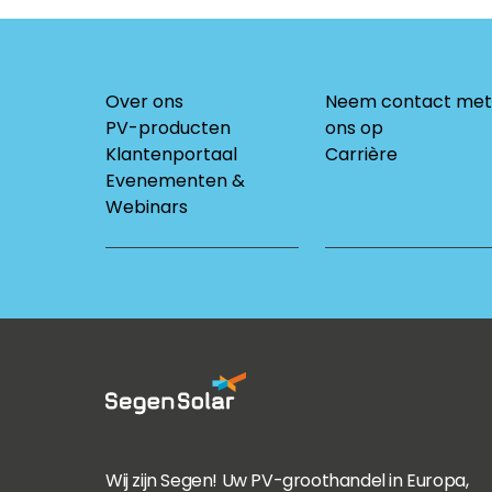
Over ons
Neem contact met
PV-producten
ons op
Klantenportaal
Carrière
Evenementen &
Webinars
Wij zijn Segen! Uw PV-groothandel in Europa,