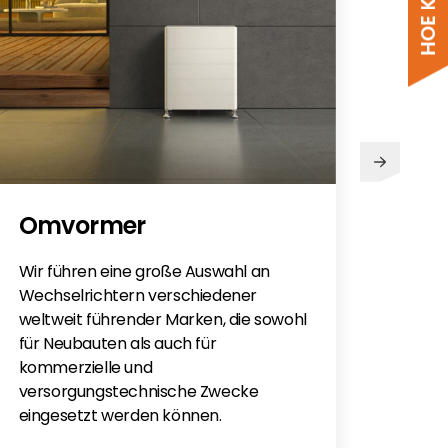
PV
Omvormer
Sie h
Sola
Wir führen eine große Auswahl an
monti
Wechselrichtern verschiedener
Flac
weltweit führender Marken, die sowohl
für e
für Neubauten als auch für
kommerzielle und
versorgungstechnische Zwecke
eingesetzt werden können.