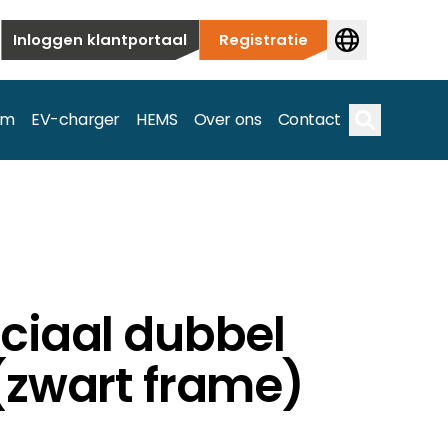
Inloggen klantportaal
Registratie
em
EV-charger
HEMS
Over ons
Contact
Zoek op
ieuwbouw tot commerciële en utiliteitstoepassingen.
ciaal dubbel
e spectrum.
(zwart frame)