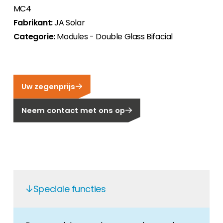
MC4
Carrière
Fabrikant:
JA Solar
Ben je op zoek naar een baan in de
Categorie:
Modules - Double Glass Bifacial
hernieuwbare energiesector? Dan ben je hier
aan het juiste adres!
Huiseigenaar
Als u op zoek bent naar belangrijke product-
Uw zegenprijs
en branche-informatie, dan vindt u die hier.
Neem contact met ons op
Speciale functies