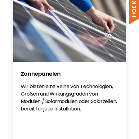
JA Solar Clamping Zones - Sweden
JAM54D41 430-455/LB Hail Tested - EN
Hagelschutz HW4 DE
Ja Solar BABT17001-R0
Zonnepanelen
Wir bieten eine Reihe von Technologien,
Größen und Wirkungsgraden von
Modulen / Solarmodulen oder Solarzellen,
bereit für jede Installation.