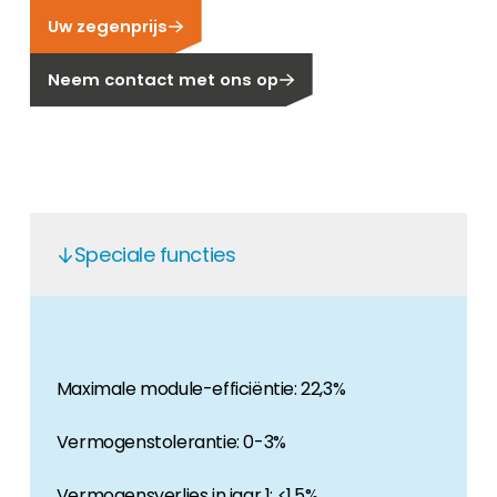
Uw zegenprijs
Carrière
Ben je op zoek naar een baan in de
Neem contact met ons op
hernieuwbare energiesector? Dan ben je hier
aan het juiste adres!
Huiseigenaar
Als u op zoek bent naar belangrijke product-
en branche-informatie, dan vindt u die hier.
Speciale functies
Maximale module-efficiëntie: 22,3%
Vermogenstolerantie: 0-3%
Vermogensverlies in jaar 1: <1,5%