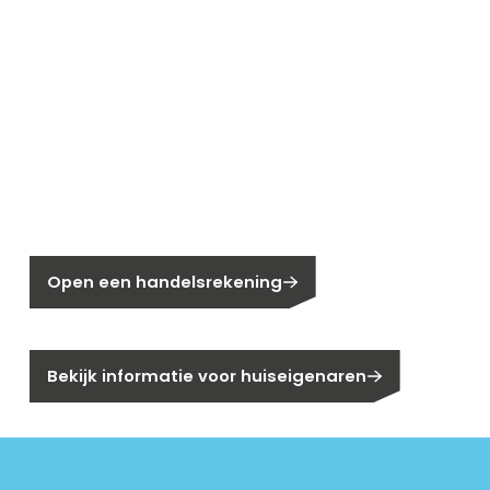
Nieuw bij Segen?
Nog geen klant bij Segen?
Open een handelsrekening
Bent u huiseigenaar?
Bekijk informatie voor huiseigenaren