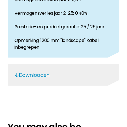
Vermogensverlies jaar 2-25: 0,40%
Prestatie- en productgarantie: 25 / 25 jaar
Opmerking: 1200 mm "landscape" kabel
inbegrepen
Downloaden
Longi Mono PV modules
Longi Mono PV modules
Ammonia Longi Mono PV modules
Dynamical Mechanical Load Longi
You may also be