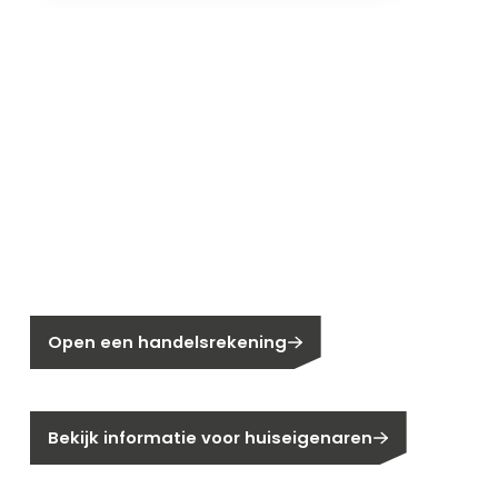
Nieuw bij Segen?
Nog geen klant bij Segen?
Open een handelsrekening
Bent u huiseigenaar?
Bekijk informatie voor huiseigenaren