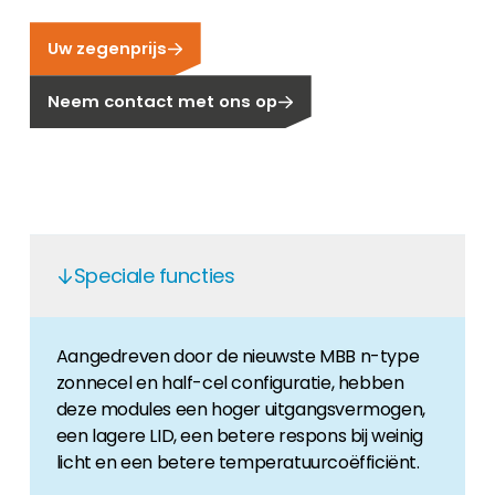
Carrière
Uw zegenprijs
Ben je op zoek naar een baan in de
hernieuwbare energiesector? Dan ben je hier
Neem contact met ons op
aan het juiste adres!
Huiseigenaar
Als u op zoek bent naar belangrijke product-
en branche-informatie, dan vindt u die hier.
Speciale functies
Aangedreven door de nieuwste MBB n-type
zonnecel en half-cel configuratie, hebben
deze modules een hoger uitgangsvermogen,
een lagere LID, een betere respons bij weinig
licht en een betere temperatuurcoëfficiënt.