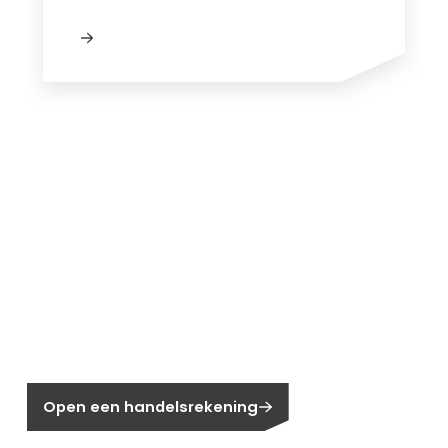
Nieuw bij Segen?
Nog geen klant bij Segen?
Open een handelsrekening
Bent u huiseigenaar?