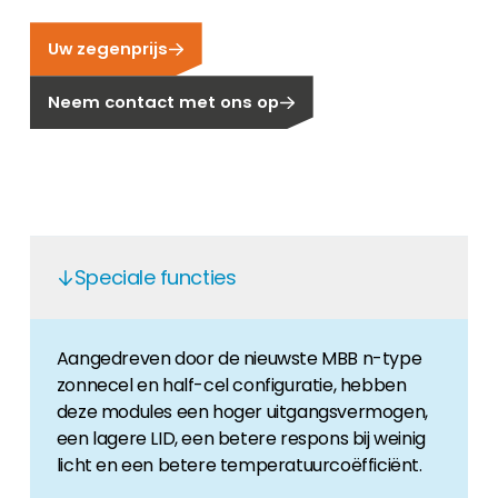
Carrière
Uw zegenprijs
Ben je op zoek naar een baan in de
hernieuwbare energiesector? Dan ben je hier
Neem contact met ons op
aan het juiste adres!
Huiseigenaar
Als u op zoek bent naar belangrijke product-
en branche-informatie, dan vindt u die hier.
Speciale functies
Aangedreven door de nieuwste MBB n-type
zonnecel en half-cel configuratie, hebben
deze modules een hoger uitgangsvermogen,
een lagere LID, een betere respons bij weinig
licht en een betere temperatuurcoëfficiënt.