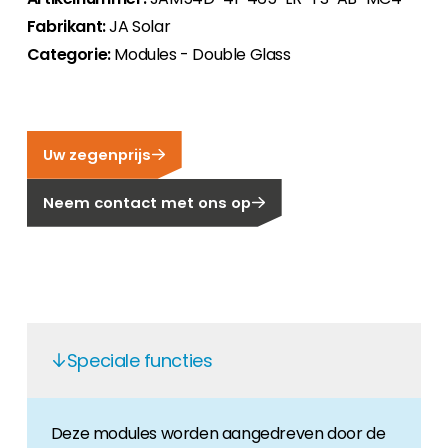
Carrière
Fabrikant:
JA Solar
Ben je op zoek naar een baan in de
Categorie:
Modules - Double Glass
hernieuwbare energiesector? Dan ben je hier
aan het juiste adres!
Huiseigenaar
Uw zegenprijs
Als u op zoek bent naar belangrijke product-
en branche-informatie, dan vindt u die hier.
Neem contact met ons op
Speciale functies
Deze modules worden aangedreven door de