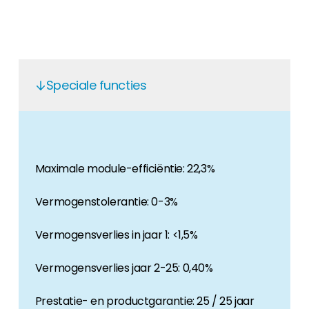
Carrière
Ben je op zoek naar een baan in de
hernieuwbare energiesector? Dan ben je hier
aan het juiste adres!
Speciale functies
Huiseigenaar
Als u op zoek bent naar belangrijke product-
en branche-informatie, dan vindt u die hier.
Maximale module-efficiëntie: 22,3%
Vermogenstolerantie: 0-3%
Vermogensverlies in jaar 1: <1,5%
Vermogensverlies jaar 2-25: 0,40%
Prestatie- en productgarantie: 25 / 25 jaar