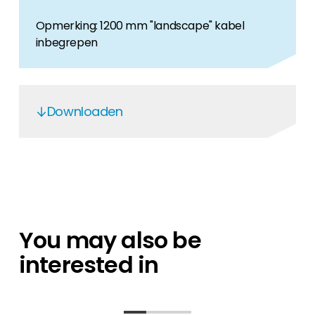
Opmerking: 1200 mm "landscape" kabel
inbegrepen
Downloaden
Longi Mono PV modules
Longi PV Modules - DE
Longi PV Modules - EN
Longi Modules 02/25 EN
You may also be
LR7-54HVH 475-490W EN
interested in