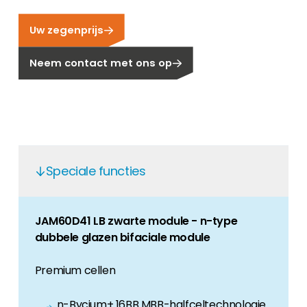
Carrière
Uw zegenprijs
Ben je op zoek naar een baan in de
hernieuwbare energiesector? Dan ben je hier
Neem contact met ons op
aan het juiste adres!
Huiseigenaar
Als u op zoek bent naar belangrijke product-
en branche-informatie, dan vindt u die hier.
Speciale functies
JAM60D41 LB zwarte module - n-type
dubbele glazen bifaciale module
Premium cellen
n-Bycium+ 16BB MBB-halfceltechnologie