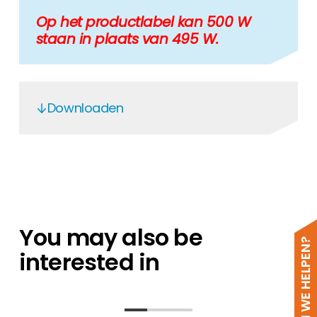
Op het productlabel kan 500 W
staan in plaats van 495 W.
Downloaden
JAM60D41-LB 485-510 W - EN
JA Solar Bifacial Double Glass Modules
- EN
JA Solar
You may also be
IEC61701 - Salt Mist
HOE KUNNEN WE HELPEN?
interested in
JA Solar ITS Traceability Overview
JA Solar ITS Traceability Requirements
16-1 2025 V1