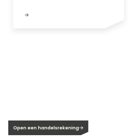
Nieuw bij Segen?
Nog geen klant bij Segen?
Open een handelsrekening