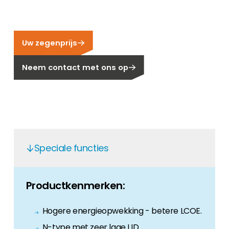
Carrière
Ben je op zoek naar een baan in de
hernieuwbare energiesector? Dan ben je hier
Uw zegenprijs
aan het juiste adres!
Neem contact met ons op
Huiseigenaar
Als u op zoek bent naar belangrijke product-
en branche-informatie, dan vindt u die hier.
Speciale functies
Productkenmerken:
Hogere energieopwekking - betere LCOE.
N-type met zeer lage LID.