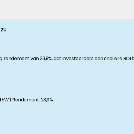
anche-informatie, dan vindt u die hier.
 2U
 rendement van 23,9%, dat investeerders een snellere ROI
45W) Rendement: 23,9%