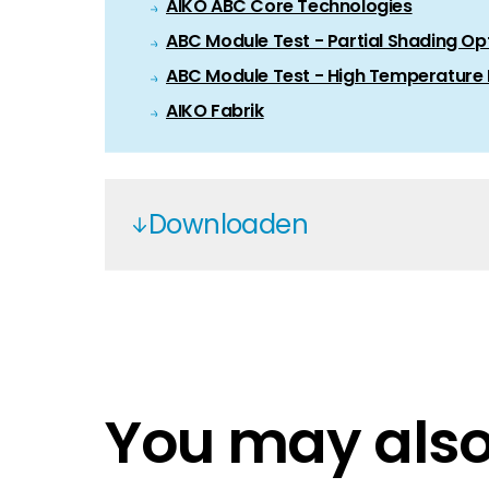
AIKO ABC Core Technologies
ABC Module Test - Partial Shading Op
ABC Module Test - High Temperature R
AIKO Fabrik
Downloaden
AIKO V19 EN
AIKO Dust and Sand EN
Aiko Solar Mw and Mb
AIKO MCS PV0330 Issued June 20
You may also 
Aiko Stellar 1N+ EN