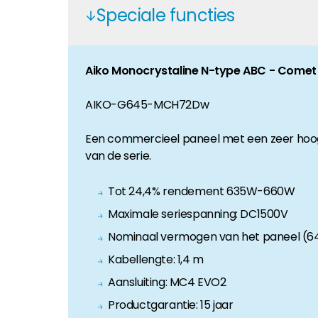
Speciale functies
Huiseigenaar
Als u op zoek bent naar belangrijke product- en br
Aiko Monocrystaline N-type ABC - Comet
AIKO-G645-MCH72Dw
Een commercieel paneel met een zeer hoog
van de serie.
Tot 24,4% rendement 635W-660W
Maximale seriespanning: DC1500V
Nominaal vermogen van het paneel (6
Kabellengte: 1,4 m
Aansluiting: MC4 EVO2
Productgarantie: 15 jaar