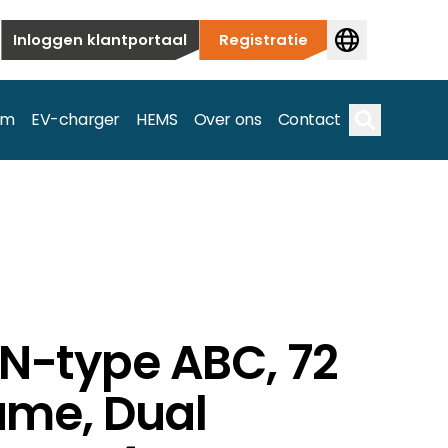
Inloggen klantportaal
Registratie
em
EV-charger
HEMS
Over ons
Contact
Zoek op
ieuwbouw tot commerciële en utiliteitstoepassingen.
 N-type ABC, 72
e spectrum.
rame, Dual