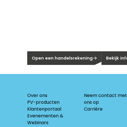
Nieuw bij Se
Nog geen klant bij Segen?
Bent u huis
Open een handelsrekening
Bekijk in
Over ons
Neem contact met
PV-producten
ons op
Klantenportaal
Carrière
Evenementen &
Webinars