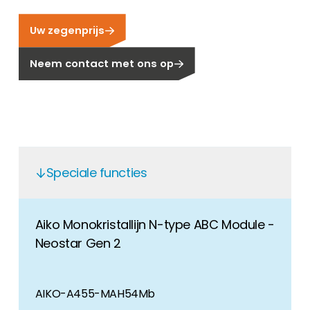
Carrière
Uw zegenprijs
Ben je op zoek naar een baan in de
hernieuwbare energiesector? Dan ben je hier
Neem contact met ons op
aan het juiste adres!
Huiseigenaar
Als u op zoek bent naar belangrijke product-
en branche-informatie, dan vindt u die hier.
Speciale functies
Aiko Monokristallijn N-type ABC Module -
Neostar Gen 2
AIKO-A455-MAH54Mb