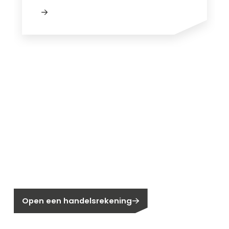
Nieuw bij Segen?
Nog geen klant bij Segen?
Open een handelsrekening
Bent u huiseigenaar?