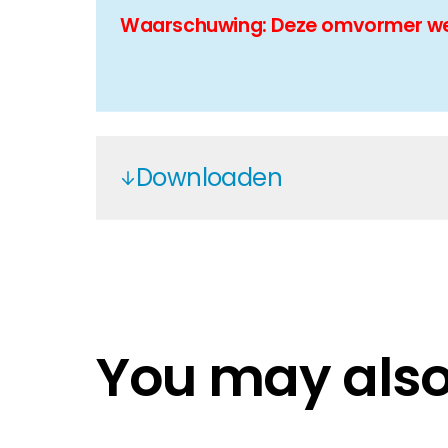
Waarschuwing: Deze omvormer werk
Downloaden
Fox AIO 3PH EN
Fox ESS EN
Fox AIO 3PH DE
You may also 
Fox AIO 3PH DE
Fox AIO 3PH DE
Quick Guide Fox AIO 3PH DE