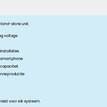
anche-informatie, dan vindt u die hier.
 stand-alone unit.
og voltage
installaties
f smartphone
jcapaciteit
onneproductie
reist voor elk systeem.