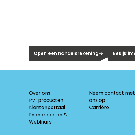
Nieuw bij Se
Nog geen klant bij Segen?
Bent u huis
Open een handelsrekening
Bekijk in
Over ons
Neem contact met
PV-producten
ons op
Klantenportaal
Carrière
Evenementen &
Webinars