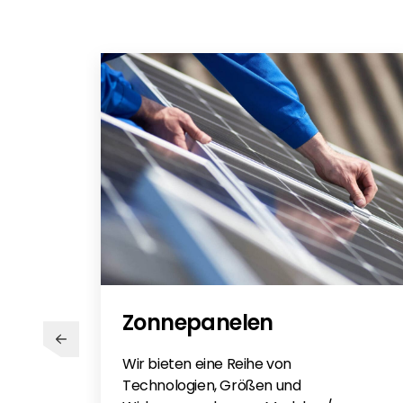
Schnellinstallationsanleitung
Handbuch
Batterieadressierung
Zähleranschluss Schemata
WiFi-Stick
AIO-3PH-5-10 EN
Fox-ESS-Hinweise- DE
FOX ESS Cyber Security
Why Fox?
Fox Battery Sizing Guide EN
Fox ESS 3PH Meter Schematic EN
Zonnepanelen
Wir bieten eine Reihe von
Technologien, Größen und