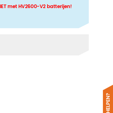
NIET met HV2600-V2 batterijen!