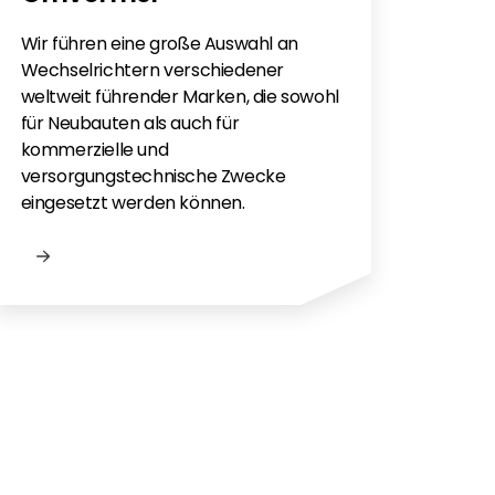
Sie h
Sola
Wir führen eine große Auswahl an
monti
Wechselrichtern verschiedener
Flac
weltweit führender Marken, die sowohl
für e
für Neubauten als auch für
kommerzielle und
versorgungstechnische Zwecke
eingesetzt werden können.