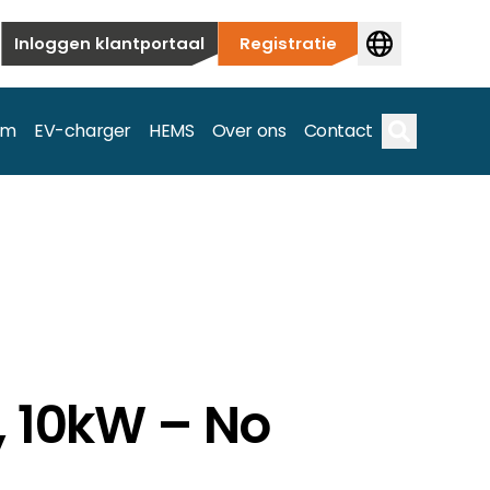
Inloggen klantportaal
Registratie
em
EV-charger
HEMS
Over ons
Contact
Zoek op
ieuwbouw tot commerciële en utiliteitstoepassingen.
e spectrum.
, 10kW – No