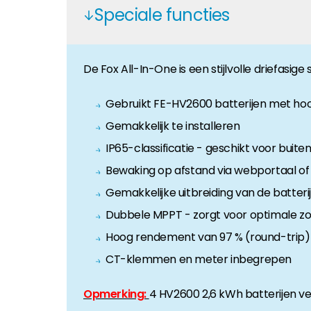
Speciale functies
Huiseigenaar
Als u op zoek bent naar belangrijke product- en br
De Fox All-In-One is een stijlvolle driefasige
Gebruikt FE-HV2600 batterijen met ho
Gemakkelijk te installeren
IP65-classificatie - geschikt voor buiten
Bewaking op afstand via webportaal o
Gemakkelijke uitbreiding van de batteri
Dubbele MPPT - zorgt voor optimale z
Hoog rendement van 97 % (round-trip)
CT-klemmen en meter inbegrepen
Opmerking:
4 HV2600 2,6 kWh batterijen ve