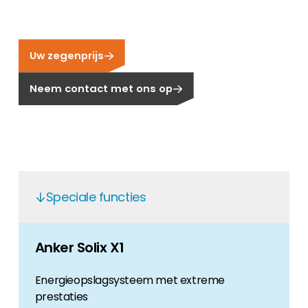
Carrière
Ben je op zoek naar een baan in de
hernieuwbare energiesector? Dan ben je hier
Uw zegenprijs
aan het juiste adres!
Neem contact met ons op
Huiseigenaar
Als u op zoek bent naar belangrijke product-
en branche-informatie, dan vindt u die hier.
Speciale functies
Anker Solix X1
Energieopslagsysteem met extreme
prestaties