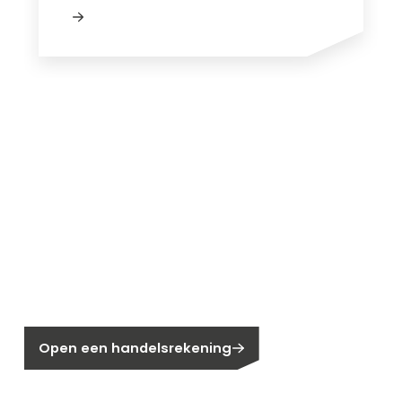
Nieuw bij Segen?
Nog geen klant bij Segen?
Open een handelsrekening
Bent u huiseigenaar?