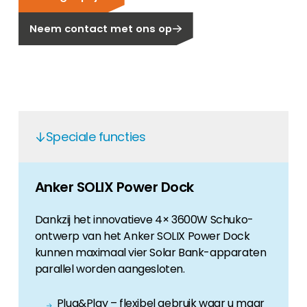
Carrière
Neem contact met ons op
Ben je op zoek naar een baan in de
hernieuwbare energiesector? Dan ben je hier
aan het juiste adres!
Huiseigenaar
Als u op zoek bent naar belangrijke product-
en branche-informatie, dan vindt u die hier.
Speciale functies
Anker SOLIX Power Dock
Dankzij het innovatieve 4× 3600W Schuko-
ontwerp van het Anker SOLIX Power Dock
kunnen maximaal vier Solar Bank-apparaten
parallel worden aangesloten.
Plug&Play – flexibel gebruik waar u maar