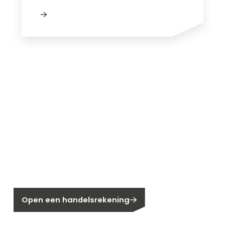
Nieuw bij Segen?
Nog geen klant bij Segen?
Open een handelsrekening
Bent u huiseigenaar?