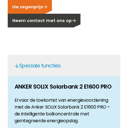
Uw zegenprijs
Carrière
Ben je op zoek naar een baan in de
Neem contact met ons op
hernieuwbare energiesector? Dan ben je hier
aan het juiste adres!
Huiseigenaar
Als u op zoek bent naar belangrijke product-
en branche-informatie, dan vindt u die hier.
Speciale functies
ANKER SOLIX Solarbank 2 E1600 PRO
Ervaar de toekomst van energievoorziening
met de Anker SOLIX Solarbank 2 E1600 PRO –
de intelligente balkoncentrale met
geïntegreerde energieopslag.