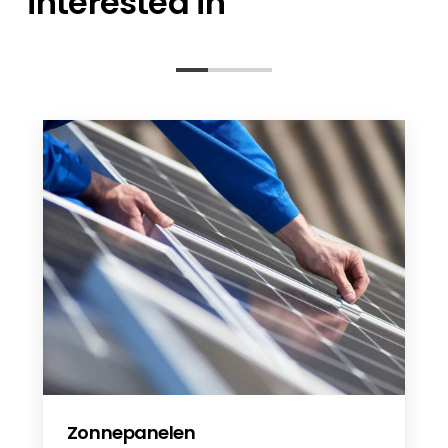
interested in
version 2025
Anker Solix EV smart charger socket
version
EN300/301 IEC61851 Anker SOLIX EV
Charger EN
EN60309 Plug Certification Anker SOLIX
EV Charger EN
Anker SOLIX EV Charger
Anker Solix V1 DE
IEC61851 Anker SOLIX EV Charger
Zonnepanelen