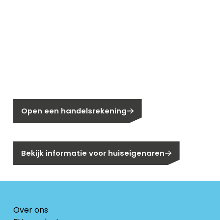
Nieuw bij Segen?
Nog geen klant bij Segen?
Open een handelsrekening
Bent u huiseigenaar?
Bekijk informatie voor huiseigenaren
Over ons