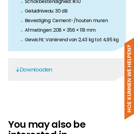
Schokbestendigheid: IK10
Geluidniveau: 30 dB
Bevestiging: Cement-/houten muren
Afmetingen: 208 × 356 × 119 mm
Gewicht: Variërend van 2,43 kg tot 4,95 kg
HOE KUNNEN WE HELPEN?
Downloaden
Anker Solix V1 Ev Charger EN 2025
Anker Solix EV V1 Smart Charger DE
2025
Anker Solix EV smart charger EN 2025
You may also be
Anker Solix V1 EV smart charger En 2025
Anker Solix EV Smart charger Cable