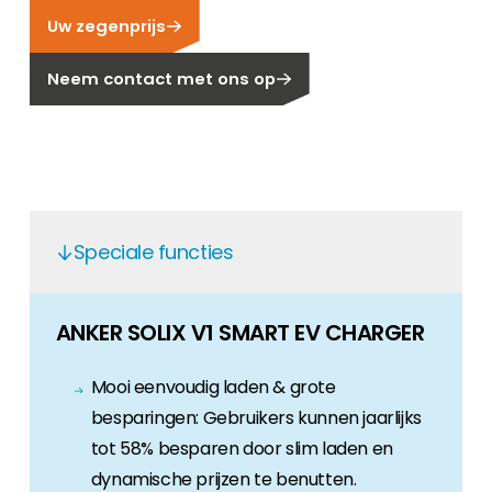
Uw zegenprijs
Carrière
Ben je op zoek naar een baan in de
Neem contact met ons op
hernieuwbare energiesector? Dan ben je hier
aan het juiste adres!
Huiseigenaar
Als u op zoek bent naar belangrijke product-
en branche-informatie, dan vindt u die hier.
Speciale functies
ANKER SOLIX V1 SMART EV CHARGER
Mooi eenvoudig laden & grote
besparingen: Gebruikers kunnen jaarlijks
tot 58% besparen door slim laden en
dynamische prijzen te benutten.