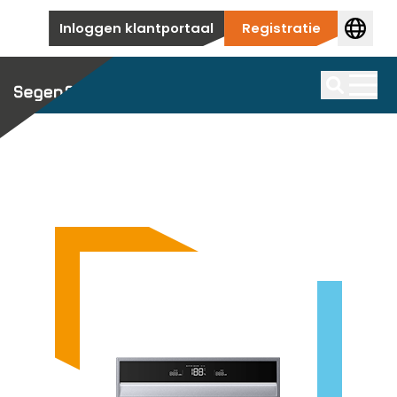
Overslaan naar inhoud
Inloggen klantportaal
Registratie
Zonnepanelen
We bieden een grote selectie eersteklas
Batterijopslag
Zoek op
zonnepanelen
Wij bieden u de juiste batterij voor elke toepassing.
Producten per fabrikant
Omvormer
Hier vindt u een overzicht van onze
Producten per fabrikant
topfabrikanten van zonnepanelen.
We hebben een breed assortiment omvormers op
We hebben batterijen voor zonne-energie van
PV-montagesysteem
voorraad die worden gebruikt voor alle soorten
toonaangevende fabrikanten voor je in ons
Accessoires
installaties, van nieuwbouw tot commerciële en
portfolio.
Aanvullende producten voor je installatie.
Van traditionele daksystemen voor particuliere
utiliteitstoepassingen.
EV-charger
huishoudens tot grootschalige grondsystemen, wij
Accessoires
bestrijken het hele spectrum.
Producten per fabrikant
Aanvullende producten voor je installatie.
We bieden een eersteklas selectie ev-chargers, met
Hier vind je onze eersteklas fabrikanten van
HEMS
of zonder PV-systeem.