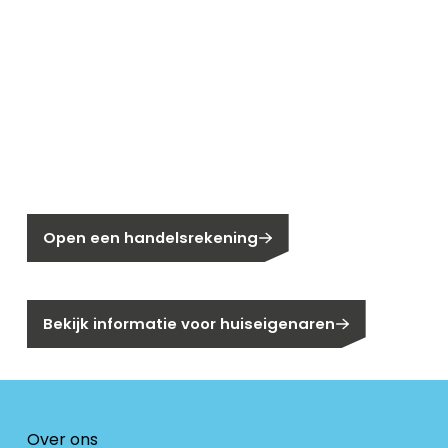
Nieuw bij Segen?
Nog geen klant bij Segen?
Open een handelsrekening
Bent u huiseigenaar?
Bekijk informatie voor huiseigenaren
Over ons