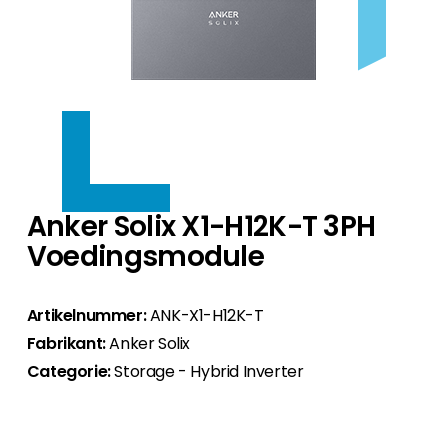
Producten per fabrikant
omvormers.
We hebben het juiste montagesysteem voor
We bieden je een eersteklas selectie van HEMS-
Producten per fabrikant
elk dak.
Over ons
Accessoires
systemen voor nieuwe en bestaande PV-systemen.
We bieden je een selectie van inbouwdozen die
Aanvullende producten voor je installatie.
ideaal zijn voor de Nederlandse markt.
Accessoires
We staan al 10 jaar persoonlijk voor je klaar en
Producten per fabrikant
Contact
Aanvullende producten voor je installatie.
leveren je de beste PV-producten.
HEMS optimaliseren het gebruik van zonne-
Accessoires
energie in huis - voor meer zelfvoorziening,
Aanvullende producten voor je installatie.
Over ons
efficiëntie en kostenbesparing.
Bij ons heb je vanaf het begin persoonlijk
Anker Solix X1-H12K-T 3PH
contact met alle afdelingen en vind je een
PV-accessoires
Voedingsmodule
marktconforme portfolio.
Aanvullende producten voor je installatie.
Segen team
Artikelnummer:
ANK-X1-H12K-T
Maak kennis met onze PV-experts.
Fabrikant:
Anker Solix
Categorie:
Storage - Hybrid Inverter
Klantenportaal
Ons klantenportaal biedt 24/7 live prijzen,
productbeschikbaarheid en documentatie!