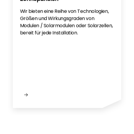
Anker Solix X1 SV
Wir bieten eine Reihe von Technologien,
Anker Solix X1 PL
Größen und Wirkungsgraden von
Anker Solix X1 3PH SV
Modulen / Solarmodulen oder Solarzellen,
Anker Solix X1 3PH SV
bereit für jede Installation.
Anker Solix X1 3PH PL
Anker Solix x1 3ph PL
Anker Solix X1 3PH PL
Anker Solix 3ph 2025 EN
Anker Solix X1 3ph
Component List Anker X1-H(5-12)K-T -
EN
Anker X1 3Phase NL
CE Acrel ADW300
EMC Anker Solix X1 3Phase EN
C10/11:2021 Anker Solix X1 3Phase EN