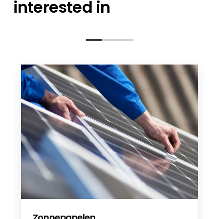
interested in
Anker Solix 3ph DE
Anker SOLIX X1 Power Module_X1-
H(5~12)K-T_InstallationManual_NL.pdf
Anker SOLIX X1 Power Module_X1-
H(5~12)K-T_UserManual_NL.pdf
Anker Solix X1 3ph SV
Anker Solix X1 3ph DE
Anker Solix X1 3ph PL
Anker Solix x1 1ph SV
Anker Solix 3ph EN
ANKER X1-Single Phase 2025
Anker SOLIX X1 Power Module_X1-
H(5~12)K-T_User Guide_DE.pdf
Anker Solix X1 FR
Anker Solix X1 3ph FR
Anker Solix X1 NL
Zonnepanelen