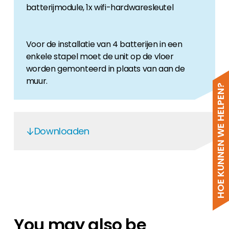
batterijmodule, 1x wifi-hardwaresleutel
Voor de installatie van 4 batterijen in een
enkele stapel moet de unit op de vloer
worden gemonteerd in plaats van aan de
muur.
HOE KUNNEN WE HELPEN?
Downloaden
Anker X1-SinglePhase 2025
ANKER X1-Single Phase 2025
Anker Solix X1 Quick Guide En 2025
Anker Solix X1 Single Phase EN 2025
You may also be
Anker Solix X1 Power Module EN 2025