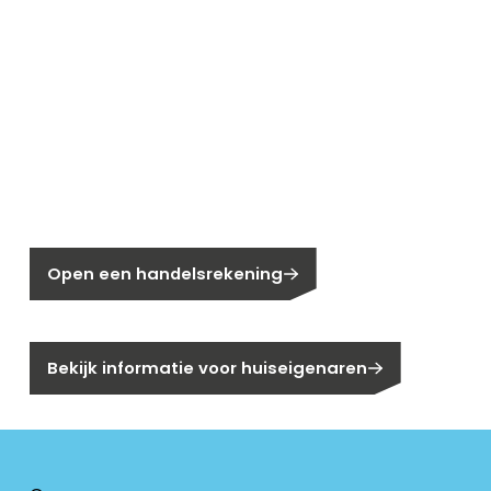
Nieuw bij Segen?
Nog geen klant bij Segen?
Open een handelsrekening
Bent u huiseigenaar?
Bekijk informatie voor huiseigenaren