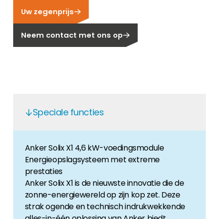
Uw zegenprijs
Carrière
Ben je op zoek naar een baan in de
Neem contact met ons op
hernieuwbare energiesector? Dan ben je hier
aan het juiste adres!
Huiseigenaar
Als u op zoek bent naar belangrijke product-
en branche-informatie, dan vindt u die hier.
Speciale functies
Anker Solix X1 4,6 kW-voedingsmodule
Energieopslagsysteem met extreme
prestaties
Anker Solix X1 is de nieuwste innovatie die de
zonne-energiewereld op zijn kop zet. Deze
strak ogende en technisch indrukwekkende
alles-in-één oplossing van Anker biedt