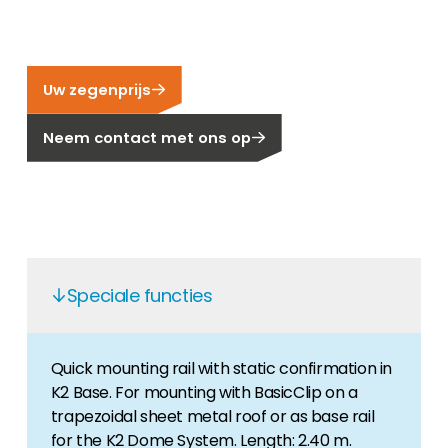
Carrière
Ben je op zoek naar een baan in de
hernieuwbare energiesector? Dan ben je hier
Uw zegenprijs
aan het juiste adres!
Neem contact met ons op
Huiseigenaar
Als u op zoek bent naar belangrijke product-
en branche-informatie, dan vindt u die hier.
Speciale functies
Quick mounting rail with static confirmation in
K2 Base. For mounting with BasicClip on a
trapezoidal sheet metal roof or as base rail
for the K2 Dome System. Length: 2.40 m.