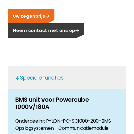
Carrière
Ben je op zoek naar een baan in de
Uw zegenprijs
hernieuwbare energiesector? Dan ben je hier
aan het juiste adres!
Neem contact met ons op
Huiseigenaar
Als u op zoek bent naar belangrijke product-
en branche-informatie, dan vindt u die hier.
Speciale functies
BMS unit voor Powercube
1000V/180A
Onderdeelnr: PYLON-PC-SC1000-200-BMS
Opslagsystemen - Communicatiemodule