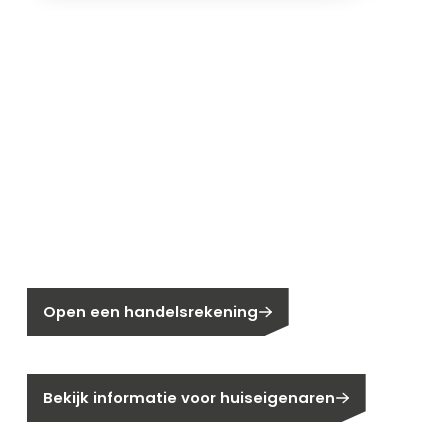
Nieuw bij Segen?
Nog geen klant bij Segen?
Open een handelsrekening
Bent u huiseigenaar?
Bekijk informatie voor huiseigenaren