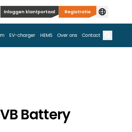
Inloggen klantportaal
Registratie
em
EV-charger
HEMS
Over ons
Contact
Zoek op
ieuwbouw tot commerciële en utiliteitstoepassingen.
e spectrum.
HVB Battery