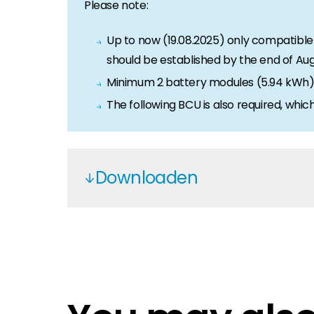
Please note:
Up to now (19.08.2025) only compatible 
should be established by the end of Aug
Minimum 2 battery modules (5.94 kWh) 
The following BCU is also required, wh
Downloaden
BYD HVB EN
BYD HVB EN
BYD HVB EN
BYD HVB DE