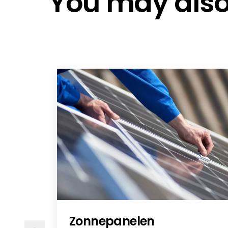
You may also 
BYD HVB DE
Battery-Box_HVB_EU declaration 
BYD_HVB-Module_MSDS（EN）
BYD_HVB-Module_UN38.3_Test_
BYD_HVB-Module_Pack_Certificat
BYD_HVB_VDE 2510-50 CERT
HVB_IEC 62619_CERT
BYD_Compatible_Inverter_List
QSG BYD BATTERY BOX HVB/HVM/H
QSG BYD BATTERY BOX HVB/HVM/HV
QSG BYD BATTERY BOX HVB/HVM/HV
QSG BYD BATTERY BOX HVB/HVM/H
Compatible_Inverter_List_Batt
BYD BATTERY BOX HVB - NL
BYD BATTERY BOX HVB - PL
Zonnepanelen