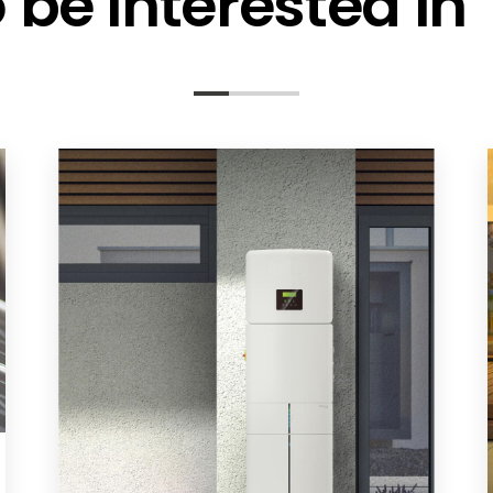
be interested in
of conformity
Report
ion for Safe Transport of Goods_by road
_HVB_HVMplus_HVSplus_V1.3
VS PLUS DE
S PLUS - NL
S PLUS - PL
VS PLUS - SWE
ery_Box_HVB_HVMplus_HVSplus_V1.4_251110