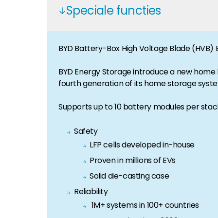
Speciale functies
Huiseigenaar
Als u op zoek bent naar belangrijke product- en br
BYD Battery-Box High Voltage Blade (HVB) 
BYD Energy Storage introduce a new home b
fourth generation of its home storage system
Supports up to 10 battery modules per stack
Safety
LFP cells developed in-house
Proven in millions of EVs
Solid die-casting case
Reliability
1M+ systems in 100+ countries