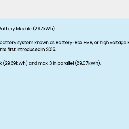
anche-informatie, dan vindt u die hier.
Battery Module (2.97kWh)
attery system known as Battery-Box HVB, or high voltage Bl
s first introduced in 2015.
 (29.69kWh) and max. 3 in parallel (89.07kWh).