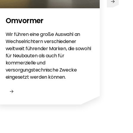
PV
Omvormer
Sie h
Sola
Wir führen eine große Auswahl an
monti
Wechselrichtern verschiedener
Flac
weltweit führender Marken, die sowohl
für e
für Neubauten als auch für
kommerzielle und
versorgungstechnische Zwecke
eingesetzt werden können.