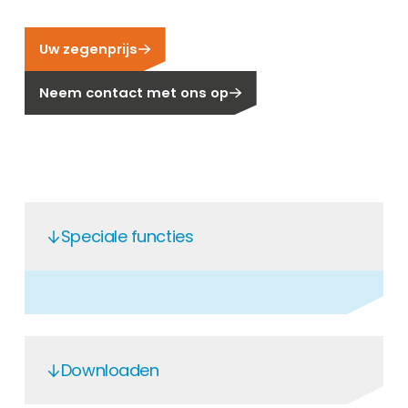
Carrière
Ben je op zoek naar een baan in de
Uw zegenprijs
hernieuwbare energiesector? Dan ben je hier
aan het juiste adres!
Neem contact met ons op
Huiseigenaar
Als u op zoek bent naar belangrijke product-
en branche-informatie, dan vindt u die hier.
Speciale functies
Downloaden