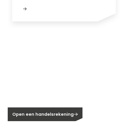
Nieuw bij Segen?
Nog geen klant bij Segen?
Open een handelsrekening
Bent u huiseigenaar?