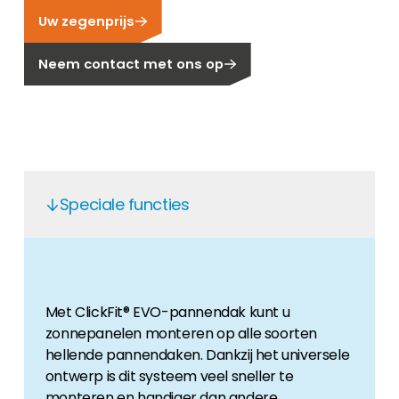
Uw zegenprijs
Carrière
Ben je op zoek naar een baan in de
Neem contact met ons op
hernieuwbare energiesector? Dan ben je hier
aan het juiste adres!
Huiseigenaar
Als u op zoek bent naar belangrijke product-
en branche-informatie, dan vindt u die hier.
Speciale functies
Met ClickFit® EVO-pannendak kunt u
zonnepanelen monteren op alle soorten
hellende pannendaken. Dankzij het universele
ontwerp is dit systeem veel sneller te
monteren en handiger dan andere