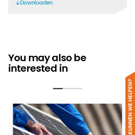
Downloaden
Esdec ClickFit Evo Corrugated Roof - EN
Clickfit EVO - DE
ClickFit EVO Hanger Bolt 23_01_23
Esdec ClickFit EVO MCS Document
You may also be
interested in
HOE KUNNEN WE HELPEN?