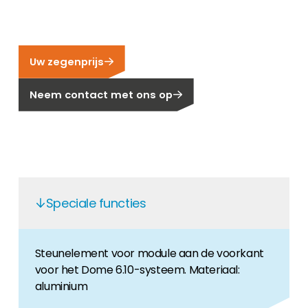
Carrière
Ben je op zoek naar een baan in de
hernieuwbare energiesector? Dan ben je hier
Uw zegenprijs
aan het juiste adres!
Neem contact met ons op
Huiseigenaar
Als u op zoek bent naar belangrijke product-
en branche-informatie, dan vindt u die hier.
Speciale functies
Steunelement voor module aan de voorkant
voor het Dome 6.10-systeem. Materiaal:
aluminium