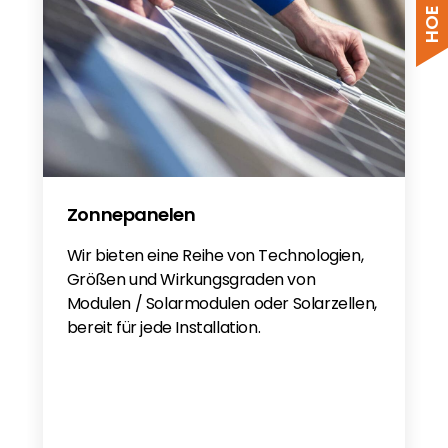
TOR Dyness DH200F EN
Dyness DH200F EN
Dyness DH200F EN
Dyness DH200F EN
LV Directive 2014/35 Dyness DH200F EN
IEC61000 Dyness DH200F EN
Zonnepanelen
Wir bieten eine Reihe von Technologien,
Größen und Wirkungsgraden von
Modulen / Solarmodulen oder Solarzellen,
bereit für jede Installation.