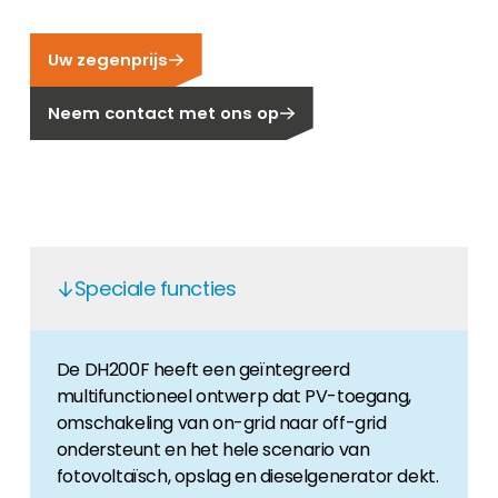
Carrière
Ben je op zoek naar een baan in de
Uw zegenprijs
hernieuwbare energiesector? Dan ben je hier
aan het juiste adres!
Neem contact met ons op
Huiseigenaar
Als u op zoek bent naar belangrijke product-
en branche-informatie, dan vindt u die hier.
Speciale functies
De DH200F heeft een geïntegreerd
multifunctioneel ontwerp dat PV-toegang,
omschakeling van on-grid naar off-grid
ondersteunt en het hele scenario van
fotovoltaïsch, opslag en dieselgenerator dekt.