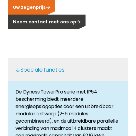
Uw zegenprijs
Carrière
Ben je op zoek naar een baan in de
Neem contact met ons op
hernieuwbare energiesector? Dan ben je hier
aan het juiste adres!
Huiseigenaar
Als u op zoek bent naar belangrijke product-
en branche-informatie, dan vindt u die hier.
Speciale functies
De Dyness TowerPro serie met IP54
bescherming biedt meerdere
energieopslagopties door een uitbreidbaar
modulair ontwerp (2-6 modules
gecombineerd), en de uitbreidbare parallelle
verbinding van maximaal 4 clusters maakt
een maximale capaciteit van 92,16 kWh