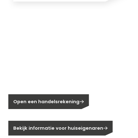
Nieuw bij Segen?
Nog geen klant bij Segen?
Open een handelsrekening
Bent u huiseigenaar?
Bekijk informatie voor huiseigenaren