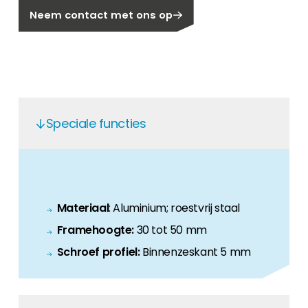
Neem contact met ons op
Carrière
Ben je op zoek naar een baan in de
hernieuwbare energiesector? Dan ben je hier
aan het juiste adres!
Huiseigenaar
Als u op zoek bent naar belangrijke product-
Speciale functies
en branche-informatie, dan vindt u die hier.
Materiaal
: Aluminium; roestvrij staal
Framehoogte:
30 tot 50 mm
Schroef profiel:
Binnenzeskant 5 mm