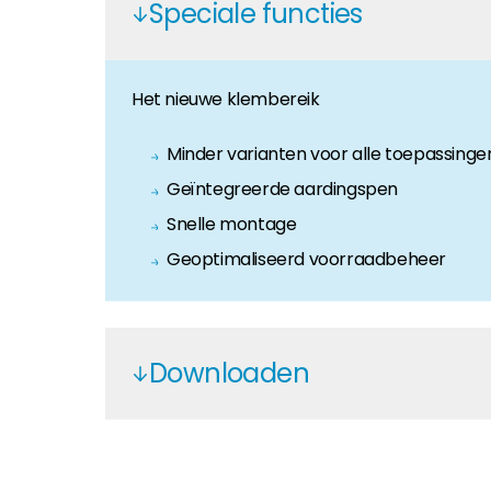
Speciale functies
Huiseigenaar
Als u op zoek bent naar belangrijke product- en br
Het nieuwe klembereik
Minder varianten voor alle toepassinge
Geïntegreerde aardingspen
Snelle montage
Geoptimaliseerd voorraadbeheer
Downloaden
Rapid 16 Clamps - EN