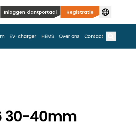
Inloggen klantportaal
Registratie
em
EV-charger
HEMS
Over ons
Contact
Zoek op
ieuwbouw tot commerciële en utiliteitstoepassingen.
e spectrum.
16 30-40mm