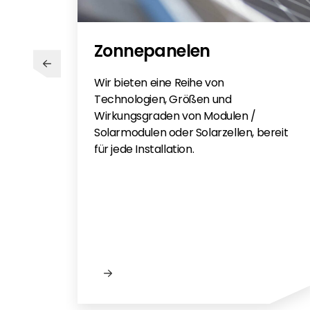
Schletter Komponentenuerbersic
Schletter 22
Schletter Produktkatalog 2025
Zonnepanelen
Schletter Product Catalogue 202
Wir bieten eine Reihe von
Technologien, Größen und
Wirkungsgraden von Modulen /
Solarmodulen oder Solarzellen, bereit
für jede Installation.