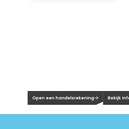
Nieuw bij Se
Nog geen klant bij Segen?
Bent u huis
Open een handelsrekening
Bekijk in