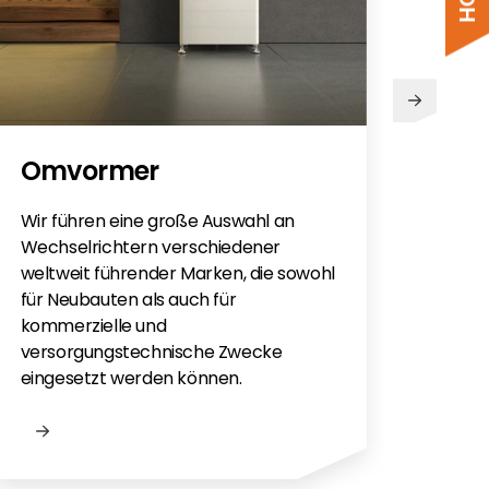
PV
Omvormer
Sie h
Sola
Wir führen eine große Auswahl an
monti
Wechselrichtern verschiedener
Flac
weltweit führender Marken, die sowohl
für e
für Neubauten als auch für
kommerzielle und
versorgungstechnische Zwecke
eingesetzt werden können.