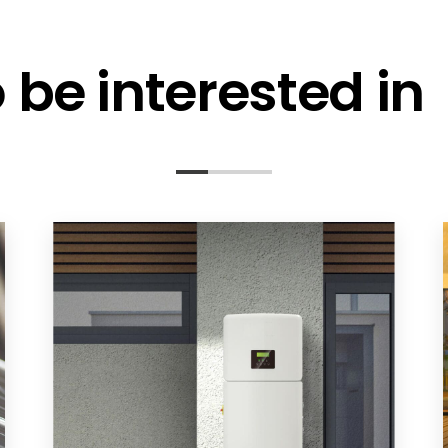
be interested in
ation
odSG) Product Safety Act
018/19
2022 EN