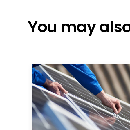
SLT - CE Steal Structures
Autocalculator Software
Components Overview 2022
You may also 
Designing a Schletter system
Schletter General Planning Install
Schletter 25 Year Warranty
VDE Produktsicherheitsgesetz (Pr
CE certification for Aluminium
Schletter Components Overview 2
Rapid16 Klemmen - DE
Rapid16 installation guide
Rapid16 Product sheet
CE certification for Steel
Schletter 2023 EN
Schletter Components Overview 