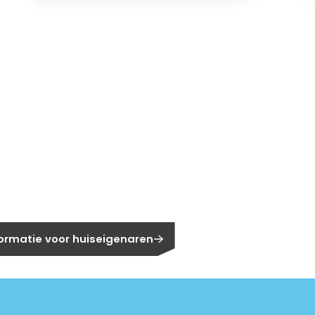
gen?
eigenaar?
formatie voor huiseigenaren